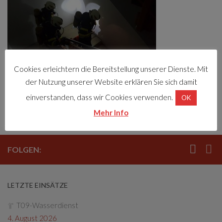
Cookies erleichtern die Bereitstellung unserer Dienste. Mit
der Nutzung unserer Website erklären Sie sich damit
einverstanden, dass wir Cookies verwenden.
OK
Schlagwörter:
Atemschutz
Übung
Mehr Info
FOLGEN:
LETZTE EINSÄTZE
T09-Wasserdienst
4. August 2026