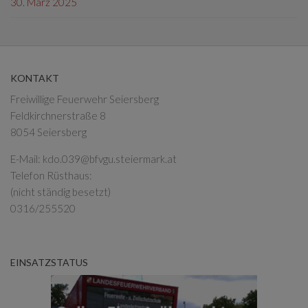
30. März 2025
KONTAKT
Freiwillige Feuerwehr Seiersberg
Feldkirchnerstraße 8
8054 Seiersberg
E-Mail:
kdo.039@bfvgu.steiermark.at
Telefon Rüsthaus:
(nicht ständig besetzt)
0316/255520
EINSATZSTATUS