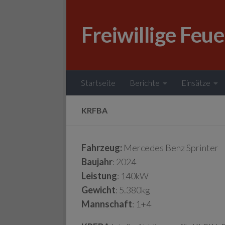
Zum Inhalt springen
Freiwillige Feu
Startseite
Berichte
Einsätze
KRFBA
Fahrzeug:
Mercedes Benz Sprinter
Baujahr
: 2024
Leistung
: 140kW
Gewicht
: 5.380kg
Mannschaft
: 1+4