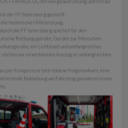
N-RÜST-FAHRZEUG mit Bergeausrüstung und Allrad
st der FF Seiersberg gestellt.
die technische Hilfeleistung.
urch die FF Seiersberg speziell für den
aulische Rettungsgeräte, Geräte zur Menschen
chutzgeräte, ein Lichtmast und umfangreiches
r stellen nur einen kleinen Auszug er umfangreichen
as per Kompressor betriebene Folgetonhorn, eine
flektierende Beklebung am Fahrzeug gewähren einen
te.