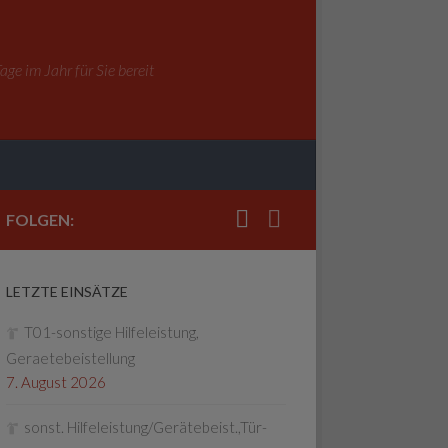
ge im Jahr für Sie bereit
FOLGEN:
LETZTE EINSÄTZE
T01-sonstige Hilfeleistung,
Geraetebeistellung
7. August 2026
sonst. Hilfeleistung/Gerätebeist.,Tür-