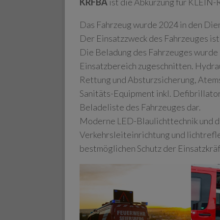
KRFBA
ist die Abkürzung für KLEI
Das Fahrzeug wurde 2024 in den Dien
Der Einsatzzweck des Fahrzeuges ist 
Die Beladung des Fahrzeuges wurde d
Einsatzbereich zugeschnitten. Hydr
Rettung und Absturzsicherung, Atems
Sanitäts-Equipment inkl. Defibrillato
Beladeliste des Fahrzeuges dar.
Moderne LED-Blaulichttechnik und d
Verkehrsleiteinrichtung und lichtre
bestmöglichen Schutz der Einsatzkräf