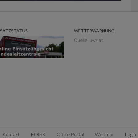
NSATZSTATUS
WETTERWARNUNG
Quelle: uwz.at
Kontakt
FDISK
Office Portal
Webmail
Login