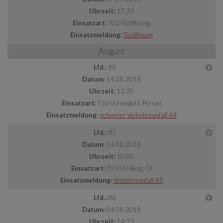
Uhrzeit:
17:23
Einsatzart:
T02-Türöffnung
Einsatzmeldung:
Türöffnung
August
Lfd.:
88
Datum:
14.08.2018
Uhrzeit:
13:20
Einsatzart:
T10-VU-eingekl. Person
Einsatzmeldung:
schwerer Verkehrsunfall A9
Lfd.:
87
Datum:
14.08.2018
Uhrzeit:
10:00
Einsatzart:
T03-VU-Berg.-Öl
Einsatzmeldung:
Verkehrsunfall A9
Lfd.:
86
Datum:
04.08.2018
Uhrzeit:
14:23