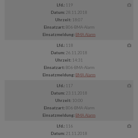
Lfd.:
119
Datum:
28.11.2018
Uhrzeit:
18:07
Einsatzart:
B06-BMA-Alarm
Einsatzmeldung:
BMA Alarm
Lfd.:
118
Datum:
26.11.2018
Uhrzeit:
14:31
Einsatzart:
B06-BMA-Alarm
Einsatzmeldung:
BMA Alarm
Lfd.:
117
Datum:
23.11.2018
Uhrzeit:
10:00
Einsatzart:
B06-BMA-Alarm
Einsatzmeldung:
BMA Alarm
Lfd.:
116
Datum:
21.11.2018