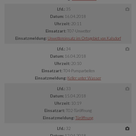
Lfd.:
35
Datum:
16.04.2018
Uhrzeit:
20:11
Einsatzart:
T07-Unwetter
Einsatzmeldung:
Unwettereinsatz im Ortsgebiet von Kalsdorf
Lfd.:
34
Datum:
16.04.2018
Uhrzeit:
20:10
Einsatzart:
T04-Pumparbeiten
Einsatzmeldung:
Keller unter Wasser
Lfd.:
33
Datum:
15.04.2018
Uhrzeit:
10:19
Einsatzart:
T02-Türöffnung
Einsatzmeldung:
Türöffnung
Lfd.:
32
Datum:
12.04.2018