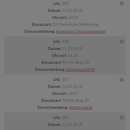
Lfd.:
109
Datum:
25.10.2018
Uhrzeit:
20:08
Einsatzart:
T01-Technische Hilfeleistung
Einsatzmeldung:
Ausgelöster Druckknopfmelder
Lfd.:
108
Datum:
25.10.2018
Uhrzeit:
16:26
Einsatzart:
T03-VU-Berg.-Öl
Einsatzmeldung:
Verkehrsunfall A9
Lfd.:
107
Datum:
22.10.2018
Uhrzeit:
18:07
Einsatzart:
T03-VU-Berg.-Öl
Einsatzmeldung:
Verkehrsunfall
Lfd.:
106
Datum:
22.10.2018