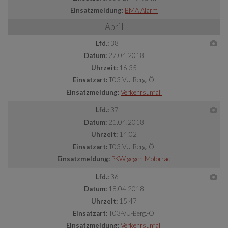
Einsatzmeldung:
BMA Alarm
April
Lfd.:
38
Datum:
27.04.2018
Uhrzeit:
16:35
Einsatzart:
T03-VU-Berg.-Öl
Einsatzmeldung:
Verkehrsunfall
Lfd.:
37
Datum:
21.04.2018
Uhrzeit:
14:02
Einsatzart:
T03-VU-Berg.-Öl
Einsatzmeldung:
PKW gegen Motorrad
Lfd.:
36
Datum:
18.04.2018
Uhrzeit:
15:47
Einsatzart:
T03-VU-Berg.-Öl
Einsatzmeldung:
Verkehrsunfall