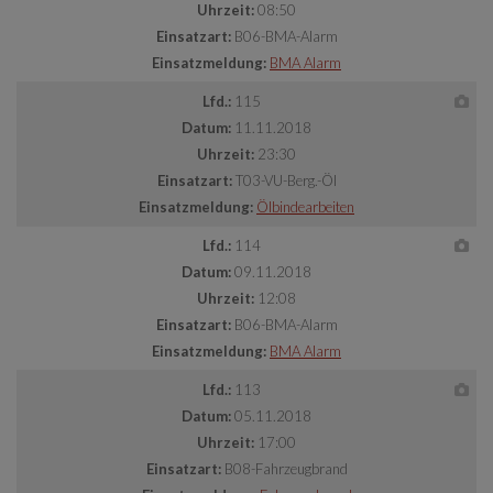
Uhrzeit:
08:50
Einsatzart:
B06-BMA-Alarm
Einsatzmeldung:
BMA Alarm
Lfd.:
115
Datum:
11.11.2018
Uhrzeit:
23:30
Einsatzart:
T03-VU-Berg.-Öl
Einsatzmeldung:
Ölbindearbeiten
Lfd.:
114
Datum:
09.11.2018
Uhrzeit:
12:08
Einsatzart:
B06-BMA-Alarm
Einsatzmeldung:
BMA Alarm
Lfd.:
113
Datum:
05.11.2018
Uhrzeit:
17:00
Einsatzart:
B08-Fahrzeugbrand