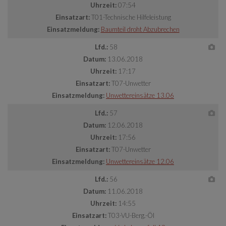
Uhrzeit:
07:54
Einsatzart:
T01-Technische Hilfeleistung
Einsatzmeldung:
Baumteil droht Abzubrechen
Lfd.:
58
Datum:
13.06.2018
Uhrzeit:
17:17
Einsatzart:
T07-Unwetter
Einsatzmeldung:
Unwettereinsätze 13.06
Lfd.:
57
Datum:
12.06.2018
Uhrzeit:
17:56
Einsatzart:
T07-Unwetter
Einsatzmeldung:
Unwettereinsätze 12.06
Lfd.:
56
Datum:
11.06.2018
Uhrzeit:
14:55
Einsatzart:
T03-VU-Berg.-Öl