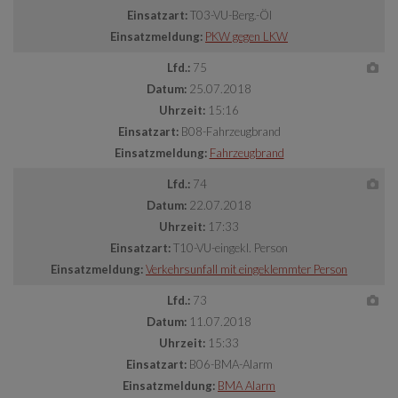
Einsatzart:
T03-VU-Berg.-Öl
Einsatzmeldung:
PKW gegen LKW
Lfd.:
75
Datum:
25.07.2018
Uhrzeit:
15:16
Einsatzart:
B08-Fahrzeugbrand
Einsatzmeldung:
Fahrzeugbrand
Lfd.:
74
Datum:
22.07.2018
Uhrzeit:
17:33
Einsatzart:
T10-VU-eingekl. Person
Einsatzmeldung:
Verkehrsunfall mit eingeklemmter Person
Lfd.:
73
Datum:
11.07.2018
Uhrzeit:
15:33
Einsatzart:
B06-BMA-Alarm
Einsatzmeldung:
BMA Alarm