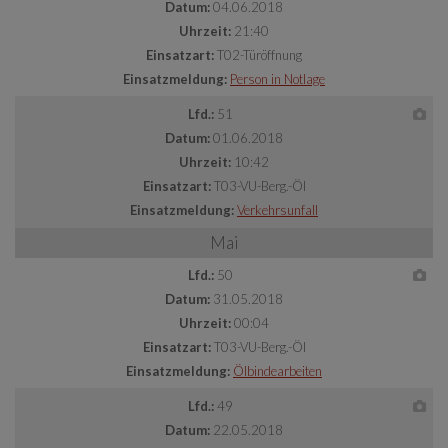
Datum:
04.06.2018
Uhrzeit:
21:40
Einsatzart:
T02-Türöffnung
Einsatzmeldung:
Person in Notlage
Lfd.:
51
Datum:
01.06.2018
Uhrzeit:
10:42
Einsatzart:
T03-VU-Berg.-Öl
Einsatzmeldung:
Verkehrsunfall
Mai
Lfd.:
50
Datum:
31.05.2018
Uhrzeit:
00:04
Einsatzart:
T03-VU-Berg.-Öl
Einsatzmeldung:
Ölbindearbeiten
Lfd.:
49
Datum:
22.05.2018