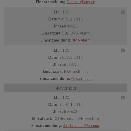
Einsatzmeldung:
Fahrzeugbergung
Lfd.:
122
Datum:
09.12.2018
Uhrzeit:
06:23
Einsatzart:
B06-BMA-Alarm
Einsatzmeldung:
BMA Alarm
Lfd.:
121
Datum:
07.12.2018
Uhrzeit:
19:18
Einsatzart:
T02-Türöffnung
Einsatzmeldung:
Person in Lift
November
Lfd.:
120
Datum:
30.11.2018
Uhrzeit:
06:00
Einsatzart:
T01-Technische Hilfeleistung
Einsatzmeldung:
Rohrbruch in Wohnung