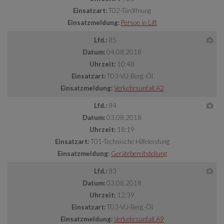
Einsatzart:
T02-Türöffnung
Einsatzmeldung:
Person in Lift
Lfd.:
85
Datum:
04.08.2018
Uhrzeit:
10:48
Einsatzart:
T03-VU-Berg.-Öl
Einsatzmeldung:
Verkehrsunfall A2
Lfd.:
84
Datum:
03.08.2018
Uhrzeit:
18:19
Einsatzart:
T01-Technische Hilfeleistung
Einsatzmeldung:
Gerätebereitstellung
Lfd.:
83
Datum:
03.08.2018
Uhrzeit:
12:39
Einsatzart:
T03-VU-Berg.-Öl
Einsatzmeldung:
Verkehrsunfall A9