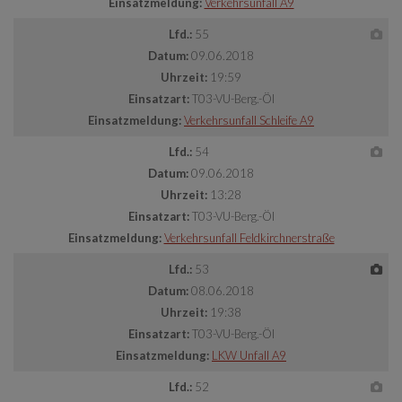
Einsatzmeldung:
Verkehrsunfall A9
Lfd.:
55
Datum:
09.06.2018
Uhrzeit:
19:59
Einsatzart:
T03-VU-Berg.-Öl
Einsatzmeldung:
Verkehrsunfall Schleife A9
Lfd.:
54
Datum:
09.06.2018
Uhrzeit:
13:28
Einsatzart:
T03-VU-Berg.-Öl
Einsatzmeldung:
Verkehrsunfall Feldkirchnerstraße
Lfd.:
53
Datum:
08.06.2018
Uhrzeit:
19:38
Einsatzart:
T03-VU-Berg.-Öl
Einsatzmeldung:
LKW Unfall A9
Lfd.:
52