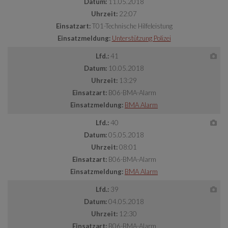
Datum:
11.05.2018
Uhrzeit:
22:07
Einsatzart:
T01-Technische Hilfeleistung
Einsatzmeldung:
Unterstützung Polizei
Lfd.:
41
Datum:
10.05.2018
Uhrzeit:
13:29
Einsatzart:
B06-BMA-Alarm
Einsatzmeldung:
BMA Alarm
Lfd.:
40
Datum:
05.05.2018
Uhrzeit:
08:01
Einsatzart:
B06-BMA-Alarm
Einsatzmeldung:
BMA Alarm
Lfd.:
39
Datum:
04.05.2018
Uhrzeit:
12:30
Einsatzart:
B06-BMA-Alarm