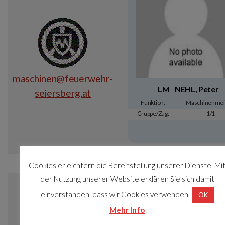
maschinen@feuerwehr-
LM
NEHL, Peter
seiersberg.at
Funktion:
Maschinenmei
Gruppe/Zug:
1/1
MRAS-Beauftragter
Cookies erleichtern die Bereitstellung unserer Dienste. Mi
der Nutzung unserer Website erklären Sie sich damit
einverstanden, dass wir Cookies verwenden.
OK
Mehr Info