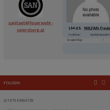
sanitaet@feuerwehr-
LM d.S.
WILFAN, Frede
seiersberg.at
Funktion:
Sanitätsbeauftr
Gruppe/Zug:
/
FOLGEN:
LETZTE EINSÄTZE