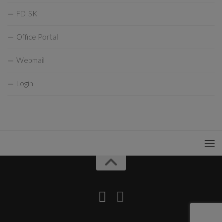
FDISK
Office Portal
Webmail
Login