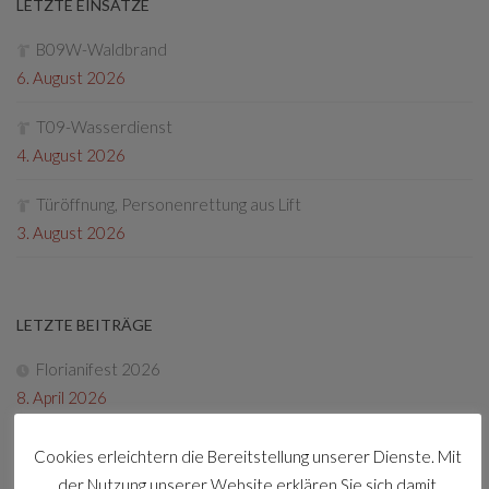
LETZTE EINSÄTZE
B09W-Waldbrand
6. August 2026
T09-Wasserdienst
4. August 2026
Türöffnung, Personenrettung aus Lift
3. August 2026
LETZTE BEITRÄGE
Florianifest 2026
8. April 2026
Friedenslichtaktion
Cookies erleichtern die Bereitstellung unserer Dienste. Mit
22. Dezember 2025
der Nutzung unserer Website erklären Sie sich damit