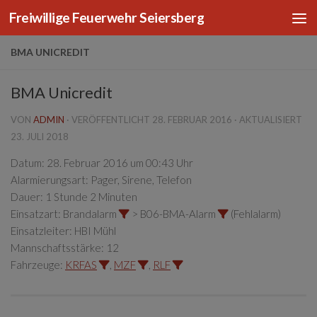
Freiwillige Feuerwehr Seiersberg
Zum Inhalt springen
BMA UNICREDIT
BMA Unicredit
VON
ADMIN
· VERÖFFENTLICHT
28. FEBRUAR 2016
· AKTUALISIERT
23. JULI 2018
Datum:
28. Februar 2016 um 00:43 Uhr
Alarmierungsart:
Pager, Sirene, Telefon
Dauer:
1 Stunde 2 Minuten
Einsatzart:
Brandalarm
> B06-BMA-Alarm
(Fehlalarm)
Einsatzleiter:
HBI Mühl
Mannschaftsstärke:
12
Fahrzeuge:
KRFAS
,
MZF
,
RLF