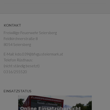
KONTAKT
Freiwillige Feuerwehr Seiersberg
Feldkirchnerstraße 8
8054 Seiersberg
E-Mail:
kdo.039@bfvgu.steiermark.at
Telefon Rüsthaus:
(nicht ständig besetzt)
0316/255520
EINSATZSTATUS