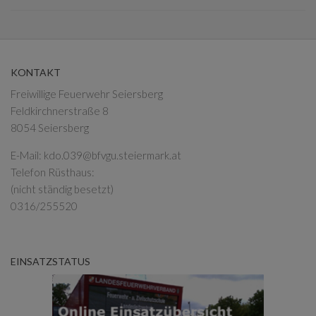
KONTAKT
Freiwillige Feuerwehr Seiersberg
Feldkirchnerstraße 8
8054 Seiersberg
E-Mail:
kdo.039@bfvgu.steiermark.at
Telefon Rüsthaus:
(nicht ständig besetzt)
0316/255520
EINSATZSTATUS