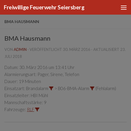
Freiwillige Feuerwehr Seiersberg
Zum Inhalt springen
BMA HAUSMANN
BMA Hausmann
VON
ADMIN
· VERÖFFENTLICHT
30. MÄRZ 2016
· AKTUALISIERT
23.
JULI 2018
Datum:
30. März 2016 um 13:41 Uhr
Alarmierungsart:
Pager, Sirene, Telefon
Dauer:
19 Minuten
Einsatzart:
Brandalarm
> B06-BMA-Alarm
(Fehlalarm)
Einsatzleiter:
HBI Mühl
Mannschaftsstärke:
9
Fahrzeuge:
RLF