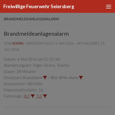
Freiwillige Feuerwehr Seiersberg
Zum Inhalt springen
BRANDMELDEANLAGENALARM
Brandmeldeanlagenalarm
VON
ADMIN
· VERÖFFENTLICHT
4. MAI 2016
· AKTUALISIERT
23.
JULI 2018
Datum:
4. Mai 2016 um 21:52 Uhr
Alarmierungsart:
Pager, Sirene, Telefon
Dauer:
28 Minuten
Einsatzart:
Brandalarm
> B06-BMA-Alarm
Einsatzleiter:
HBI Mühl
Mannschaftsstärke:
16
Fahrzeuge:
RLF
,
TLF