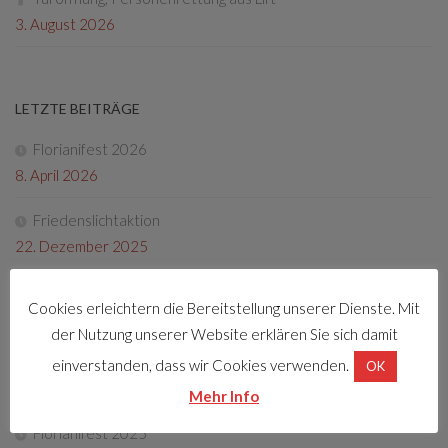
3. August 2026
LETZTE BEITRÄGE
Florianifest 2026
8. April 2026
Friedenslichtaktion
22. Dezember 2025
Tag der offenen Tür 2025
Cookies erleichtern die Bereitstellung unserer Dienste. Mit
4. Oktober 2025
der Nutzung unserer Website erklären Sie sich damit
Fotos Florianifest 2025
einverstanden, dass wir Cookies verwenden.
OK
13. Mai 2025
Mehr Info
Florianifest 2025