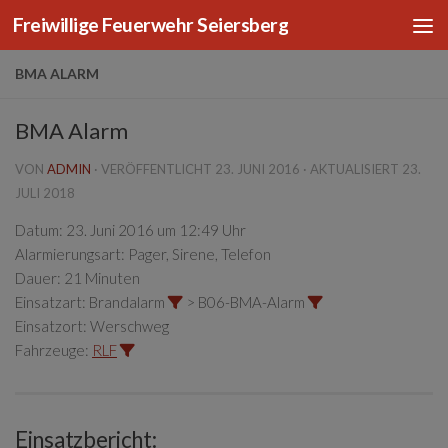
Freiwillige Feuerwehr Seiersberg
Zum Inhalt springen
BMA ALARM
BMA Alarm
VON
ADMIN
· VERÖFFENTLICHT
23. JUNI 2016
· AKTUALISIERT
23.
JULI 2018
Datum:
23. Juni 2016 um 12:49 Uhr
Alarmierungsart:
Pager, Sirene, Telefon
Dauer:
21 Minuten
Einsatzart:
Brandalarm
> B06-BMA-Alarm
Einsatzort:
Werschweg
Fahrzeuge:
RLF
Einsatzbericht: