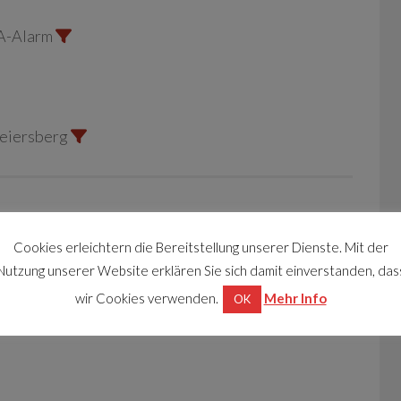
A-Alarm
Seiersberg
Cookies erleichtern die Bereitstellung unserer Dienste. Mit der
garetten Rauch
Nutzung unserer Website erklären Sie sich damit einverstanden, das
wir Cookies verwenden.
Mehr Info
OK