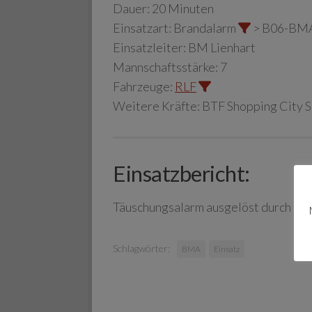
Dauer:
20 Minuten
Einsatzart:
Brandalarm
> B06-BM
Einsatzleiter:
BM Lienhart
Mannschaftsstärke:
7
Fahrzeuge:
RLF
Weitere Kräfte:
BTF Shopping City 
Einsatzbericht:
Täuschungsalarm ausgelöst durch Zi
Schlagwörter:
BMA
Einsatz