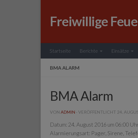
Zum Inhalt springen
Freiwillige Feu
Startseite
Berichte
Einsätze
BMA ALARM
BMA Alarm
VON
ADMIN
· VERÖFFENTLICHT
24. AUGU
Datum:
24. August 2016 um 06:00 Uh
Alarmierungsart:
Pager, Sirene, Tele