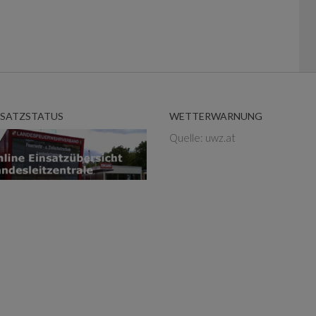
NSATZSTATUS
WETTERWARNUNG
Quelle: uwz.at