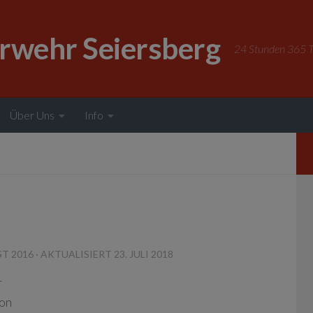
erwehr Seiersberg
24 Stunden 365 Ta
Über Uns
Info
ST 2016
· AKTUALISIERT
23. JULI 2018
r
fon