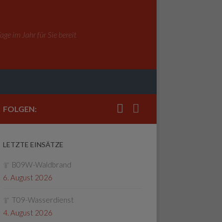
ge im Jahr für Sie bereit
FOLGEN:
LETZTE EINSÄTZE
B09W-Waldbrand
6. August 2026
T09-Wasserdienst
4. August 2026