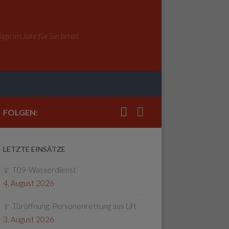
ge im Jahr für Sie bereit
FOLGEN:
LETZTE EINSÄTZE
T09-Wasserdienst
4. August 2026
Türöffnung, Personenrettung aus Lift
3. August 2026