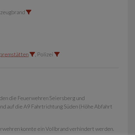
rzeugbrand
premstätten
, Polizei
den die Feuerwehren Seiersberg und
d auf die A9 Fahrtrichtung Süden (Höhe Abfahrt
erwehren konnte ein Vollbrand verhindert werden.