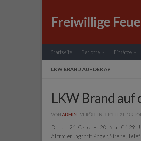
Zum Inhalt springen
Freiwillige Feu
Startseite
Berichte
Einsätze
LKW BRAND AUF DER A9
LKW Brand auf 
VON
ADMIN
· VERÖFFENTLICHT
21. OKTO
Datum:
21. Oktober 2016 um 04:29 U
Alarmierungsart:
Pager, Sirene, Tele