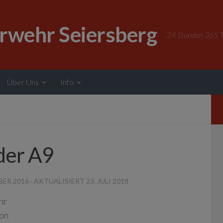
erwehr Seiersberg
24 Stunden 365 Ta
Über Uns
Info
der A9
BER 2016
· AKTUALISIERT
23. JULI 2018
hr
fon