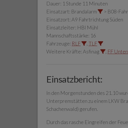
Dauer:
1 Stunde 11 Minuten
Einsatzart:
Brandalarm
> B08-Fah
Einsatzort:
A9 Fahrtrichtung Süden
Einsatzleiter:
HBI Mühl
Mannschaftsstärke:
16
Fahrzeuge:
RLF
,
TLF
Weitere Kräfte:
Asfinag
,
FF Unter
Einsatzbericht:
In den Morgenstunden des 21.10 wur
Unterpremstätten zu einem LKW Bran
Schachenwald) gerufen.
Durch das rasche Eingreifen der Feu