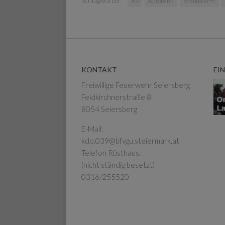
Schlagwörter:
A9
Autobahn
Brandalarm
KONTAKT
EI
Freiwillige Feuerwehr Seiersberg
Feldkirchnerstraße 8
8054 Seiersberg
E-Mail:
kdo.039@bfvgu.steiermark.at
Telefon Rüsthaus:
(nicht ständig besetzt)
0316/255520