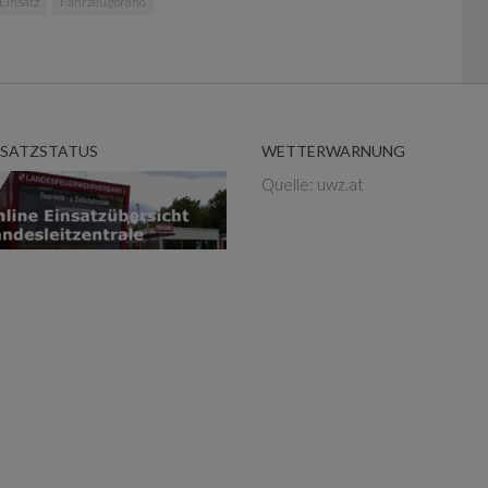
Einsatz
Fahrzeugbrand
NSATZSTATUS
WETTERWARNUNG
Quelle: uwz.at