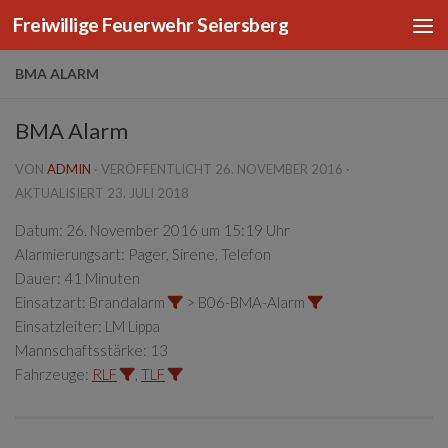
Freiwillige Feuerwehr Seiersberg
Zum Inhalt springen
BMA ALARM
BMA Alarm
VON
ADMIN
· VERÖFFENTLICHT
26. NOVEMBER 2016
·
AKTUALISIERT
23. JULI 2018
Datum:
26. November 2016 um 15:19 Uhr
Alarmierungsart:
Pager, Sirene, Telefon
Dauer:
41 Minuten
Einsatzart:
Brandalarm
> B06-BMA-Alarm
Einsatzleiter:
LM Lippa
Mannschaftsstärke:
13
Fahrzeuge:
RLF
,
TLF