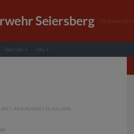
erwehr Seiersberg
24 Stunden 365 Ta
Über Uns
Info
 2017
· AKTUALISIERT
23. JULI 2018
fon