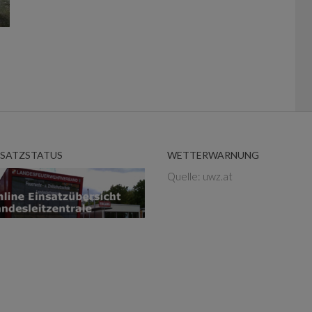
NSATZSTATUS
WETTERWARNUNG
Quelle: uwz.at