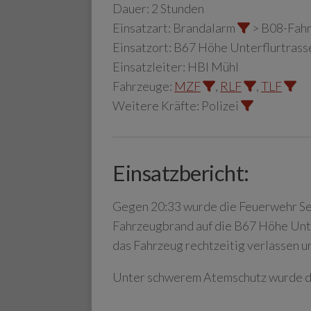
Dauer:
2 Stunden
Einsatzart:
Brandalarm
> B08-Fah
Einsatzort:
B67 Höhe Unterflurtrass
Einsatzleiter:
HBI Mühl
Fahrzeuge:
MZF
,
RLF
,
TLF
Weitere Kräfte:
Polizei
Einsatzbericht:
Gegen 20:33 wurde die Feuerwehr Sei
Fahrzeugbrand auf die B67 Höhe Unt
das Fahrzeug rechtzeitig verlassen un
Unter schwerem Atemschutz wurde da