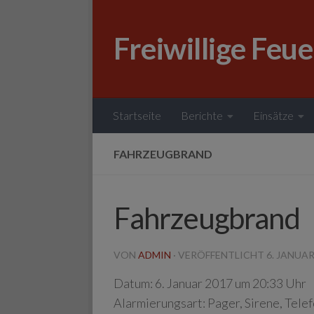
Zum Inhalt springen
Freiwillige Feu
Startseite
Berichte
Einsätze
FAHRZEUGBRAND
Fahrzeugbrand
VON
ADMIN
· VERÖFFENTLICHT
6. JANUAR
Datum:
6. Januar 2017 um 20:33 Uhr
Alarmierungsart:
Pager, Sirene, Tele