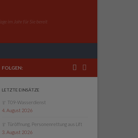
ge im Jahr für Sie bereit
FOLGEN:
LETZTE EINSÄTZE
T09-Wasserdienst
4. August 2026
Türöffnung, Personenrettung aus Lift
3. August 2026