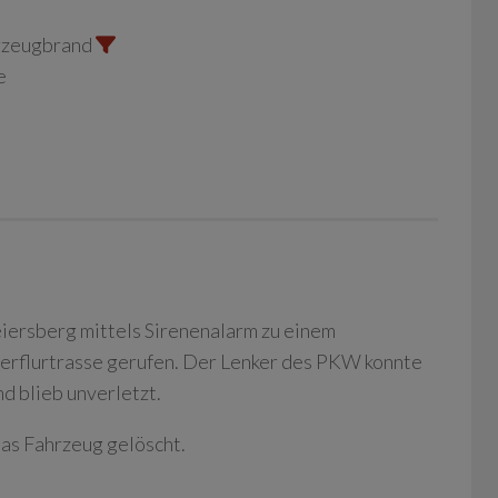
rzeugbrand
e
ersberg mittels Sirenenalarm zu einem
erflurtrasse gerufen. Der Lenker des PKW konnte
d blieb unverletzt.
s Fahrzeug gelöscht.