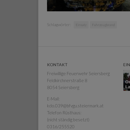
Schlagwörter:
Einsatz
Fahrzeugbrand
KONTAKT
EI
Freiwillige Feuerwehr Seiersberg
Feldkirchnerstraße 8
8054 Seiersberg
E-Mail:
kdo.039@bfvgu.steiermark.at
Telefon Rüsthaus:
(nicht ständig besetzt)
0316/255520