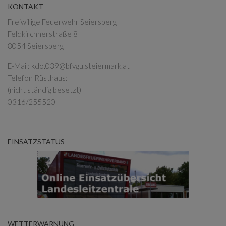
KONTAKT
Freiwillige Feuerwehr Seiersberg
Feldkirchnerstraße 8
8054 Seiersberg
E-Mail:
kdo.039@bfvgu.steiermark.at
Telefon Rüsthaus:
(nicht ständig besetzt)
0316/255520
EINSATZSTATUS
WETTERWARNUNG