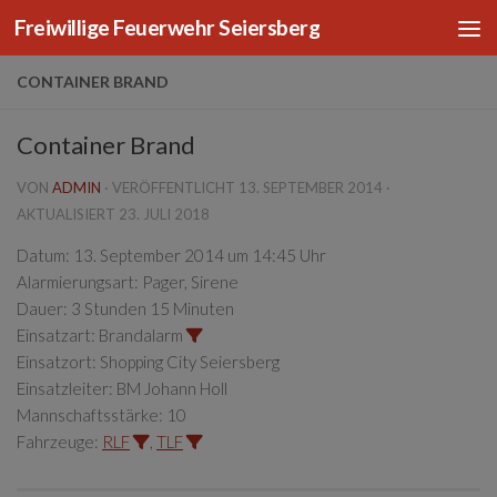
Freiwillige Feuerwehr Seiersberg
Zum Inhalt springen
CONTAINER BRAND
Container Brand
VON
ADMIN
· VERÖFFENTLICHT
13. SEPTEMBER 2014
·
AKTUALISIERT
23. JULI 2018
Datum:
13. September 2014 um 14:45 Uhr
Alarmierungsart:
Pager, Sirene
Dauer:
3 Stunden 15 Minuten
Einsatzart:
Brandalarm
Einsatzort:
Shopping City Seiersberg
Einsatzleiter:
BM Johann Holl
Mannschaftsstärke:
10
Fahrzeuge:
RLF
,
TLF