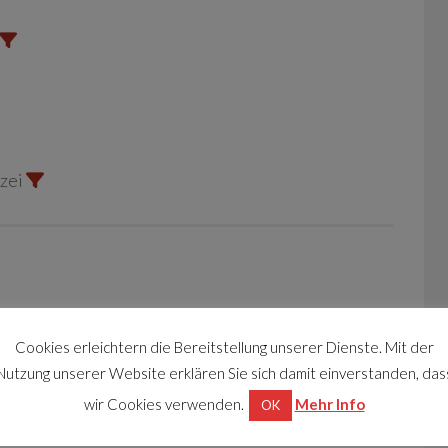
izei
ge am Anger.
Cookies erleichtern die Bereitstellung unserer Dienste. Mit der
e Feuerwehr als sie den Warnhinweis
Nutzung unserer Website erklären Sie sich damit einverstanden, das
 der Tiefgarage sahen.
wir Cookies verwenden.
Mehr Info
OK