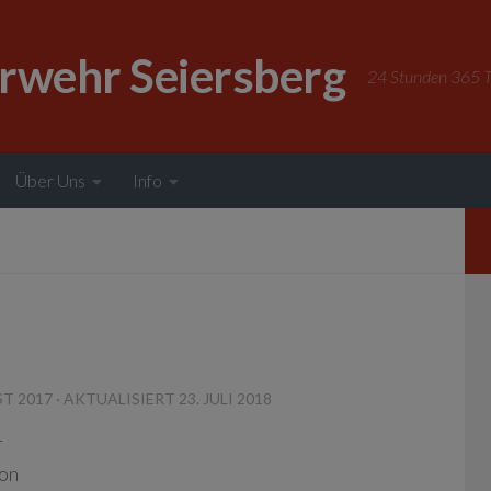
erwehr Seiersberg
24 Stunden 365 Ta
Über Uns
Info
ST 2017
· AKTUALISIERT
23. JULI 2018
r
fon