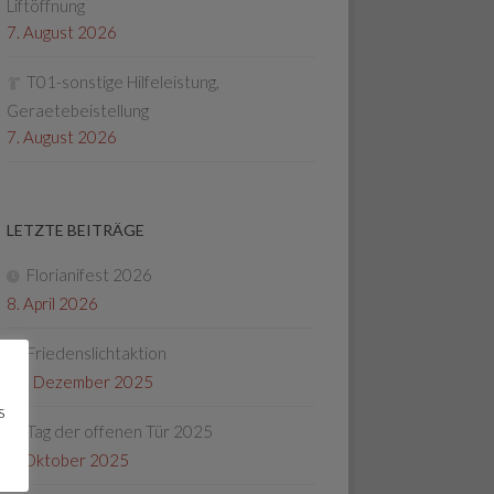
Liftöffnung
7. August 2026
T01-sonstige Hilfeleistung,
Geraetebeistellung
7. August 2026
LETZTE BEITRÄGE
Florianifest 2026
8. April 2026
Friedenslichtaktion
22. Dezember 2025
s
Tag der offenen Tür 2025
4. Oktober 2025