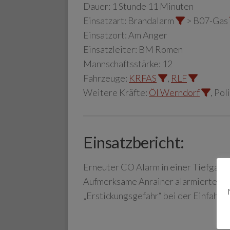
Dauer:
1 Stunde 11 Minuten
Einsatzart:
Brandalarm
> B07-Gas
Einsatzort:
Am Anger
Einsatzleiter:
BM Romen
Mannschaftsstärke:
12
Fahrzeuge:
KRFAS
,
RLF
Weitere Kräfte:
Öl Werndorf
, Pol
Einsatzbericht:
Erneuter CO Alarm in einer Tiefgara
Aufmerksame Anrainer alarmierten di
„Erstickungsgefahr“ bei der Einfahrt