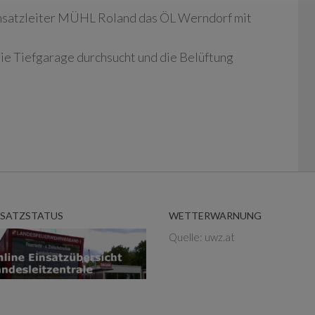
nsatzleiter MÜHL Roland das ÖL Werndorf mit
e Tiefgarage durchsucht und die Belüftung
NSATZSTATUS
WETTERWARNUNG
Quelle: uwz.at