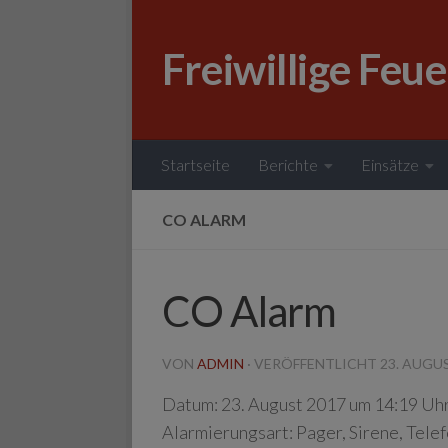
Zum Inhalt springen
Freiwillige Feu
Startseite
Berichte
Einsätze
CO ALARM
CO Alarm
VON
ADMIN
· VERÖFFENTLICHT
23. AUGU
Datum:
23. August 2017 um 14:19 Uh
Alarmierungsart:
Pager, Sirene, Tele