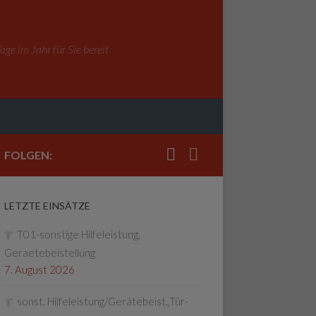
ge im Jahr für Sie bereit
FOLGEN:
LETZTE EINSÄTZE
T01-sonstige Hilfeleistung,
Geraetebeistellung
7. August 2026
sonst. Hilfeleistung/Gerätebeist.,Tür-