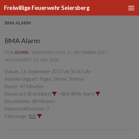
Freiwillige Feuerwehr Seiersberg
Zum Inhalt springen
BMA ALARM
BMA Alarm
VON
ADMIN
· VERÖFFENTLICHT
11. SEPTEMBER 2017
·
AKTUALISIERT
23. JULI 2018
Datum:
11. September 2017 um 10:43 Uhr
Alarmierungsart:
Pager, Sirene, Telefon
Dauer:
47 Minuten
Einsatzart:
Brandalarm
> B06-BMA-Alarm
Einsatzleiter:
BM Romen
Mannschaftsstärke:
7
Fahrzeuge:
RLF