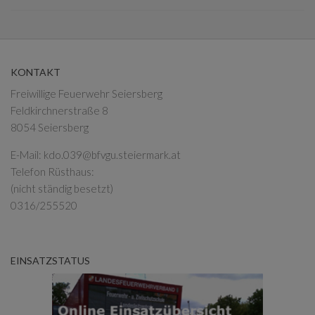
KONTAKT
Freiwillige Feuerwehr Seiersberg
Feldkirchnerstraße 8
8054 Seiersberg
E-Mail:
kdo.039@bfvgu.steiermark.at
Telefon Rüsthaus:
(nicht ständig besetzt)
0316/255520
EINSATZSTATUS