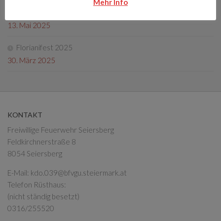
Mehr Info
Fotos Florianifest 2025
13. Mai 2025
Florianifest 2025
30. März 2025
KONTAKT
Freiwillige Feuerwehr Seiersberg
Feldkirchnerstraße 8
8054 Seiersberg
E-Mail:
kdo.039@bfvgu.steiermark.at
Telefon Rüsthaus:
(nicht ständig besetzt)
0316/255520