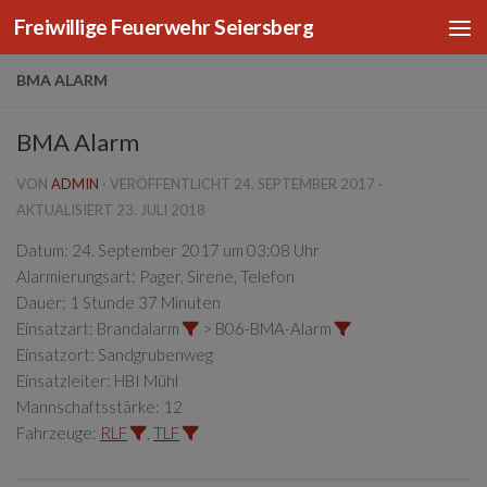
Freiwillige Feuerwehr Seiersberg
Zum Inhalt springen
BMA ALARM
BMA Alarm
VON
ADMIN
· VERÖFFENTLICHT
24. SEPTEMBER 2017
·
AKTUALISIERT
23. JULI 2018
Datum:
24. September 2017 um 03:08 Uhr
Alarmierungsart:
Pager, Sirene, Telefon
Dauer:
1 Stunde 37 Minuten
Einsatzart:
Brandalarm
> B06-BMA-Alarm
Einsatzort:
Sandgrubenweg
Einsatzleiter:
HBI Mühl
Mannschaftsstärke:
12
Fahrzeuge:
RLF
,
TLF