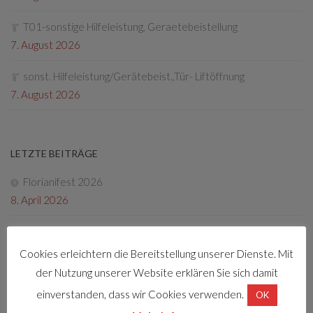
T01-sonstige Hilfeleistung, Geraetebeistellung
7. August 2026
sonst. Hilfeleistung/Gerätebeist.,Tür- Liftöffnung
7. August 2026
LETZTE BEITRÄGE
Florianifest 2026
8. April 2026
Friedenslichtaktion
22. Dezember 2025
Cookies erleichtern die Bereitstellung unserer Dienste. Mit
der Nutzung unserer Website erklären Sie sich damit
Tag der offenen Tür 2025
einverstanden, dass wir Cookies verwenden.
OK
4. Oktober 2025