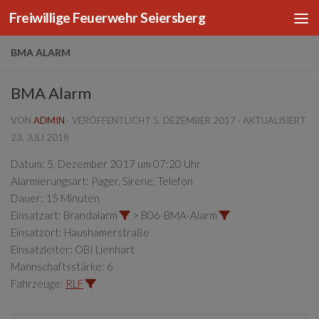
Freiwillige Feuerwehr Seiersberg
Zum Inhalt springen
BMA ALARM
BMA Alarm
VON
ADMIN
· VERÖFFENTLICHT
5. DEZEMBER 2017
· AKTUALISIERT
23. JULI 2018
Datum:
5. Dezember 2017 um 07:20 Uhr
Alarmierungsart:
Pager, Sirene, Telefon
Dauer:
15 Minuten
Einsatzart:
Brandalarm
> B06-BMA-Alarm
Einsatzort:
Haushamerstraße
Einsatzleiter:
OBI Lienhart
Mannschaftsstärke:
6
Fahrzeuge:
RLF