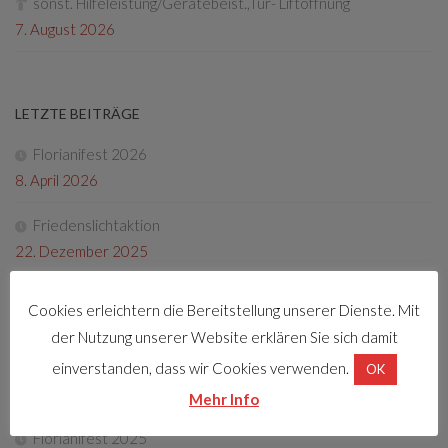
sonst. Hilfeleistung/Gerätebeist.,Tür- Liftöffnung
7. August 2026
LETZTE BEITRÄGE
Florianifest 2026
8. April 2026
Friedenslichtaktion
22. Dezember 2025
Tag der offenen Tür 2025
Cookies erleichtern die Bereitstellung unserer Dienste. Mit
4. Oktober 2025
der Nutzung unserer Website erklären Sie sich damit
Fotos Florianifest 2025
einverstanden, dass wir Cookies verwenden.
OK
13. Mai 2025
Mehr Info
Florianifest 2025