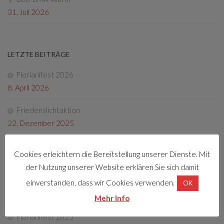
31. Juli 2026
LETZTE BEITRÄGE
Florianifest 2026
8. April 2026
Friedenslichtaktion
22. Dezember 2025
Tag der offenen Tür 2025
Cookies erleichtern die Bereitstellung unserer Dienste. Mit
4. Oktober 2025
der Nutzung unserer Website erklären Sie sich damit
Fotos Florianifest 2025
einverstanden, dass wir Cookies verwenden.
OK
13. Mai 2025
Mehr Info
Florianifest 2025