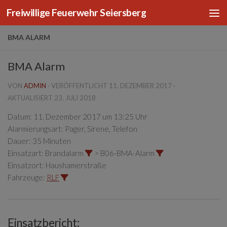
Freiwillige Feuerwehr Seiersberg
Zum Inhalt springen
BMA ALARM
BMA Alarm
VON
ADMIN
· VERÖFFENTLICHT
11. DEZEMBER 2017
·
AKTUALISIERT
23. JULI 2018
Datum:
11. Dezember 2017 um 13:25 Uhr
Alarmierungsart:
Pager, Sirene, Telefon
Dauer:
35 Minuten
Einsatzart:
Brandalarm
> B06-BMA-Alarm
Einsatzort:
Haushamerstraße
Fahrzeuge:
RLF
Einsatzbericht: