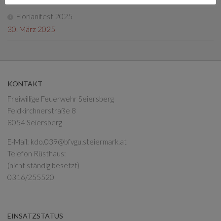
Florianifest 2025
30. März 2025
KONTAKT
Freiwillige Feuerwehr Seiersberg
Feldkirchnerstraße 8
8054 Seiersberg
E-Mail:
kdo.039@bfvgu.steiermark.at
Telefon Rüsthaus:
(nicht ständig besetzt)
0316/255520
EINSATZSTATUS