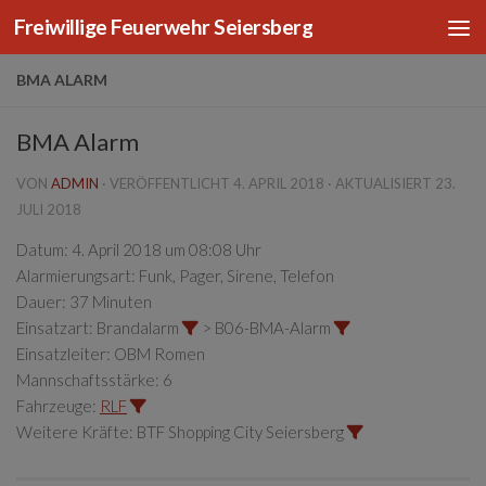
Freiwillige Feuerwehr Seiersberg
Zum Inhalt springen
BMA ALARM
BMA Alarm
VON
ADMIN
· VERÖFFENTLICHT
4. APRIL 2018
· AKTUALISIERT
23.
JULI 2018
Datum:
4. April 2018 um 08:08 Uhr
Alarmierungsart:
Funk, Pager, Sirene, Telefon
Dauer:
37 Minuten
Einsatzart:
Brandalarm
> B06-BMA-Alarm
Einsatzleiter:
OBM Romen
Mannschaftsstärke:
6
Fahrzeuge:
RLF
Weitere Kräfte:
BTF Shopping City Seiersberg