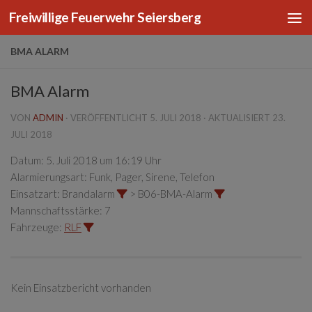
Freiwillige Feuerwehr Seiersberg
Zum Inhalt springen
BMA ALARM
BMA Alarm
VON
ADMIN
· VERÖFFENTLICHT
5. JULI 2018
· AKTUALISIERT
23.
JULI 2018
Datum:
5. Juli 2018 um 16:19 Uhr
Alarmierungsart:
Funk, Pager, Sirene, Telefon
Einsatzart:
Brandalarm
> B06-BMA-Alarm
Mannschaftsstärke:
7
Fahrzeuge:
RLF
Kein Einsatzbericht vorhanden