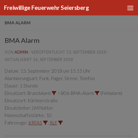
Freiwillige Feuerwehr Seiersberg
Zum Inhalt springen
BMA ALARM
BMA Alarm
VON
ADMIN
· VERÖFFENTLICHT
13. SEPTEMBER 2018
·
AKTUALISIERT
16. SEPTEMBER 2018
Datum:
13. September 2018 um 15:15 Uhr
Alarmierungsart:
Funk, Pager, Sirene, Telefon
Dauer:
1 Stunde
Einsatzart:
Brandalarm
> B06-BMA-Alarm
(Fehlalarm)
Einsatzort:
Kärtnerstraße
Einsatzleiter:
LM Natter
Mannschaftsstärke:
10
Fahrzeuge:
KRFAS
,
RLF