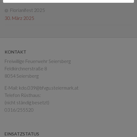
Florianifest 2025
30. März 2025
KONTAKT
Freiwillige Feuerwehr Seiersberg
Feldkirchnerstraße 8
8054 Seiersberg
E-Mail:
kdo.039@bfvgu.steiermark.at
Telefon Rüsthaus:
(nicht ständig besetzt)
0316/255520
EINSATZSTATUS