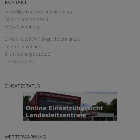
KONTAKT
Freiwillige Feuerwehr Seiersberg
Feldkirchnerstraße 8
8054 Seiersberg
E-Mail:
kdo.039@bfvgu.steiermark.at
Telefon Rüsthaus:
(nicht ständig besetzt)
0316/255520
EINSATZSTATUS
WETTERWARNUNG