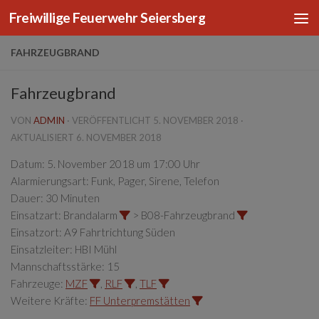
Freiwillige Feuerwehr Seiersberg
Zum Inhalt springen
FAHRZEUGBRAND
Fahrzeugbrand
VON
ADMIN
· VERÖFFENTLICHT
5. NOVEMBER 2018
·
AKTUALISIERT
6. NOVEMBER 2018
Datum:
5. November 2018 um 17:00 Uhr
Alarmierungsart:
Funk, Pager, Sirene, Telefon
Dauer:
30 Minuten
Einsatzart:
Brandalarm
> B08-Fahrzeugbrand
Einsatzort:
A9 Fahrtrichtung Süden
Einsatzleiter:
HBI Mühl
Mannschaftsstärke:
15
Fahrzeuge:
MZF
,
RLF
,
TLF
Weitere Kräfte:
FF Unterpremstätten