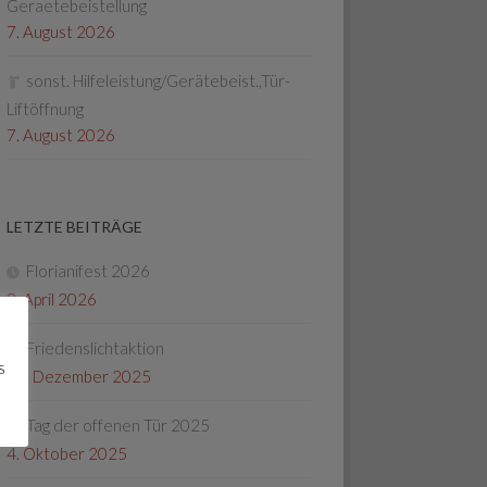
Geraetebeistellung
7. August 2026
sonst. Hilfeleistung/Gerätebeist.,Tür-
Liftöffnung
7. August 2026
LETZTE BEITRÄGE
Florianifest 2026
8. April 2026
Friedenslichtaktion
s
22. Dezember 2025
Tag der offenen Tür 2025
4. Oktober 2025