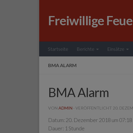
Zum Inhalt springen
Freiwillige Feu
Startseite
Berichte
Einsätze
BMA ALARM
BMA Alarm
VON
ADMIN
· VERÖFFENTLICHT
20. DEZE
Datum:
20. Dezember 2018 um 07:18
Dauer:
1 Stunde