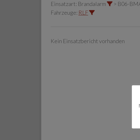
Einsatzart:
Brandalarm
> B06-BM
Fahrzeuge:
RLF
Kein Einsatzbericht vorhanden