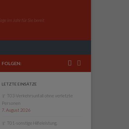
ge im Jahr für Sie bereit
FOLGEN:
LETZTE EINSÄTZE
T03-Verkehrsunfall ohne verletzte
Personen
7. August 2026
T01-sonstige Hilfeleistung,