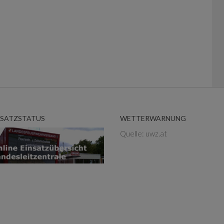
NSATZSTATUS
WETTERWARNUNG
Quelle: uwz.at