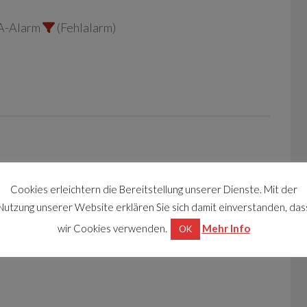
A-Alarm
(Fehlalarm)
 (Technisches Gebrechen)
Cookies erleichtern die Bereitstellung unserer Dienste. Mit der
Nutzung unserer Website erklären Sie sich damit einverstanden, das
wir Cookies verwenden.
Mehr Info
OK