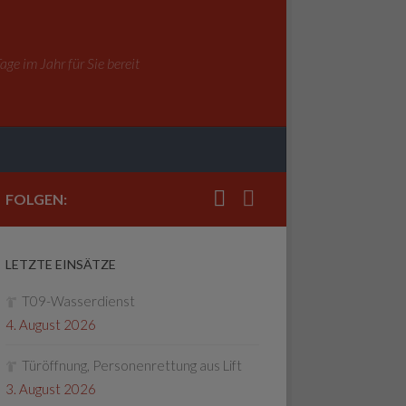
ge im Jahr für Sie bereit
FOLGEN:
LETZTE EINSÄTZE
T09-Wasserdienst
4. August 2026
Türöffnung, Personenrettung aus Lift
3. August 2026