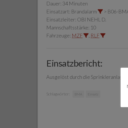
Dauer:
34 Minuten
Einsatzart:
Brandalarm
> B06-BM
Einsatzleiter:
OBI NEHL D.
Mannschaftsstärke:
10
Fahrzeuge:
MZF
,
RLF
Einsatzbericht:
Ausgelöst durch die Sprinkleranlage
Schlagwörter:
BMA
Einsatz