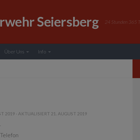
erwehr Seiersberg
24 Stunden 365 Ta
Über Uns
Info
ST 2019
· AKTUALISIERT
21. AUGUST 2019
r
 Telefon