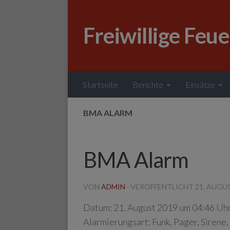
Zum Inhalt springen
Freiwillige Feu
Startseite
Berichte
Einsätze
BMA ALARM
BMA Alarm
VON
ADMIN
· VERÖFFENTLICHT
21. AUGU
Datum:
21. August 2019 um 04:46 Uh
Alarmierungsart:
Funk, Pager, Sirene,