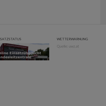
NSATZSTATUS
WETTERWARNUNG
Quelle: uwz.at