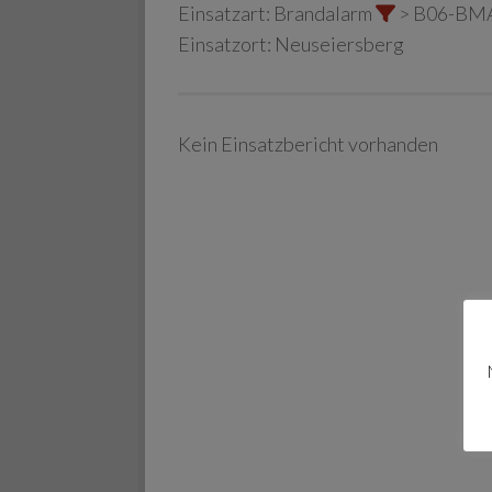
Einsatzart:
Brandalarm
> B06-BM
Einsatzort:
Neuseiersberg
Kein Einsatzbericht vorhanden