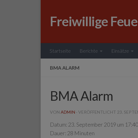
Zum Inhalt springen
Freiwillige Feu
Startseite
Berichte
Einsätze
BMA ALARM
BMA Alarm
VON
ADMIN
· VERÖFFENTLICHT
23. SEPT
Datum:
23. September 2019 um 17:40
Dauer:
28 Minuten