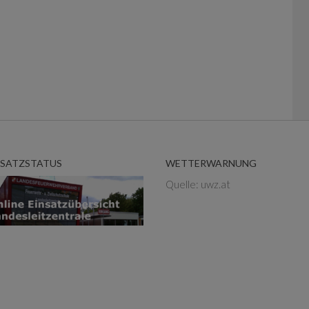
NSATZSTATUS
WETTERWARNUNG
Quelle: uwz.at