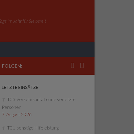
ge im Jahr für Sie bereit
FOLGEN:
LETZTE EINSÄTZE
T03-Verkehrsunfall ohne verletzte
Personen
7. August 2026
T01-sonstige Hilfeleistung,