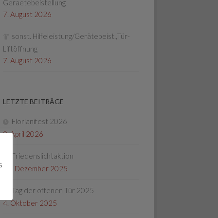
Geraetebeistellung
7. August 2026
sonst. Hilfeleistung/Gerätebeist.,Tür-
Liftöffnung
7. August 2026
LETZTE BEITRÄGE
Florianifest 2026
8. April 2026
Friedenslichtaktion
s
22. Dezember 2025
Tag der offenen Tür 2025
4. Oktober 2025