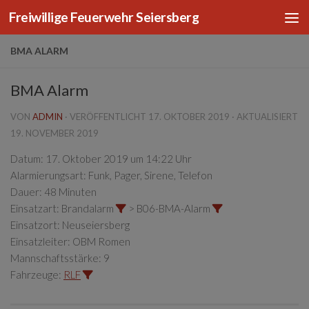
Freiwillige Feuerwehr Seiersberg
Zum Inhalt springen
BMA ALARM
BMA Alarm
VON
ADMIN
· VERÖFFENTLICHT
17. OKTOBER 2019
· AKTUALISIERT
19. NOVEMBER 2019
Datum:
17. Oktober 2019 um 14:22 Uhr
Alarmierungsart:
Funk, Pager, Sirene, Telefon
Dauer:
48 Minuten
Einsatzart:
Brandalarm
> B06-BMA-Alarm
Einsatzort:
Neuseiersberg
Einsatzleiter:
OBM Romen
Mannschaftsstärke:
9
Fahrzeuge:
RLF