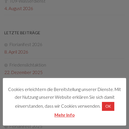
T09-Wasserdienst
4. August 2026
LETZTE BEITRÄGE
Florianifest 2026
8. April 2026
Friedenslichtaktion
22. Dezember 2025
Tag der offenen Tür 2025
Cookies erleichtern die Bereitstellung unserer Dienste. Mit
4. Oktober 2025
der Nutzung unserer Website erklären Sie sich damit
Fotos Florianifest 2025
einverstanden, dass wir Cookies verwenden.
OK
13. Mai 2025
Mehr Info
Florianifest 2025