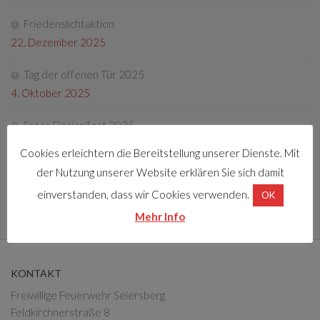
Friedenslichtaktion
22. Dezember 2025
Tag der offenen Tür 2025
4. Oktober 2025
Fotos Florianifest 2025
13. Mai 2025
Cookies erleichtern die Bereitstellung unserer Dienste. Mit
der Nutzung unserer Website erklären Sie sich damit
Florianifest 2025
einverstanden, dass wir Cookies verwenden.
30. März 2025
OK
Mehr Info
KONTAKT
Freiwillige Feuerwehr Seiersberg
Feldkirchnerstraße 8