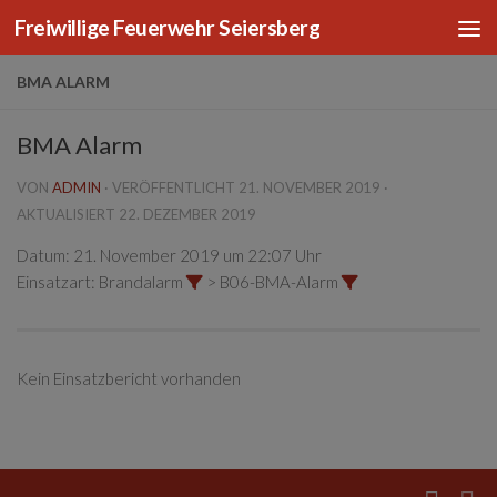
Freiwillige Feuerwehr Seiersberg
Zum Inhalt springen
BMA ALARM
BMA Alarm
VON
ADMIN
· VERÖFFENTLICHT
21. NOVEMBER 2019
·
AKTUALISIERT
22. DEZEMBER 2019
Datum:
21. November 2019 um 22:07 Uhr
Einsatzart:
Brandalarm
> B06-BMA-Alarm
Kein Einsatzbericht vorhanden