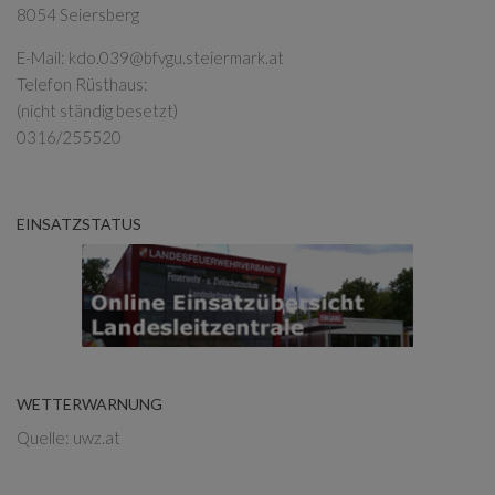
8054 Seiersberg
E-Mail:
kdo.039@bfvgu.steiermark.at
Telefon Rüsthaus:
(nicht ständig besetzt)
0316/255520
EINSATZSTATUS
WETTERWARNUNG
Quelle: uwz.at