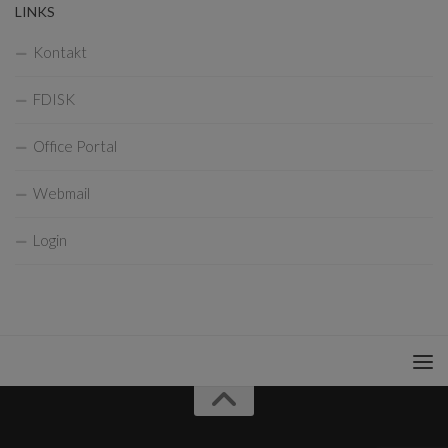
LINKS
Kontakt
FDISK
Office Portal
Webmail
Login