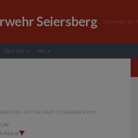
erwehr Seiersberg
24 Stunden 365 Ta
Über Uns
Info
MBER 2019
· AKTUALISIERT
22. DEZEMBER 2019
 Uhr
A-Alarm