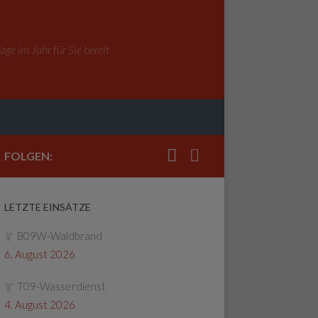
ge im Jahr für Sie bereit
FOLGEN:
LETZTE EINSÄTZE
B09W-Waldbrand
6. August 2026
T09-Wasserdienst
4. August 2026