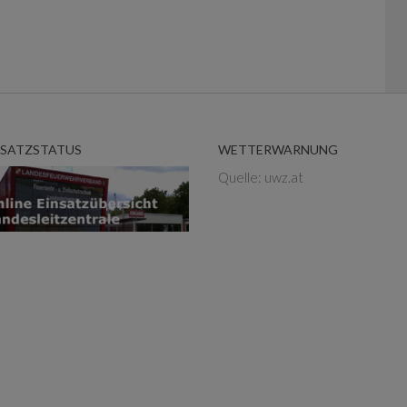
NSATZSTATUS
WETTERWARNUNG
Quelle: uwz.at