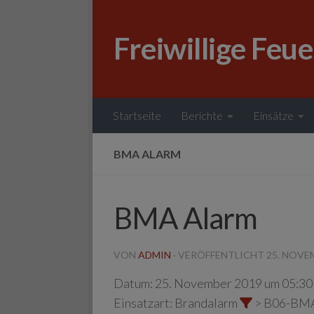
Zum Inhalt springen
Freiwillige Feu
Startseite
Berichte
Einsätze
BMA ALARM
BMA Alarm
VON
ADMIN
· VERÖFFENTLICHT
25. NOVE
Datum:
25. November 2019 um 05:30
Einsatzart:
Brandalarm
> B06-BM