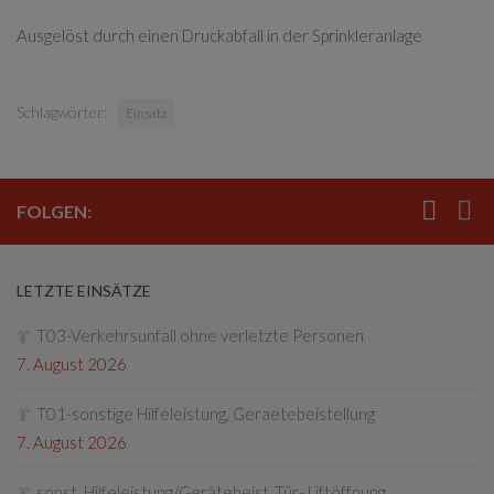
Ausgelöst durch einen Druckabfall in der Sprinkleranlage
Schlagwörter:
Einsatz
FOLGEN:
LETZTE EINSÄTZE
T03-Verkehrsunfall ohne verletzte Personen
7. August 2026
T01-sonstige Hilfeleistung, Geraetebeistellung
7. August 2026
sonst. Hilfeleistung/Gerätebeist.,Tür- Liftöffnung