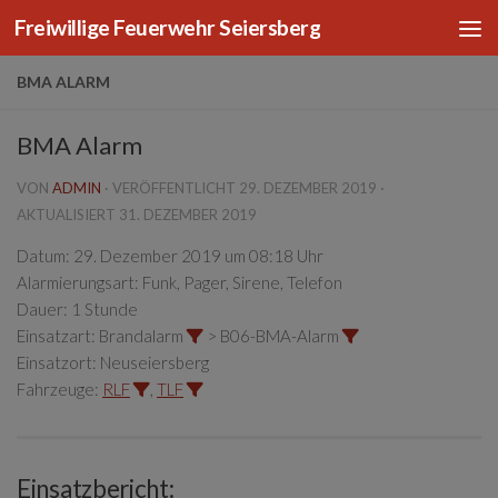
Freiwillige Feuerwehr Seiersberg
Zum Inhalt springen
BMA ALARM
BMA Alarm
VON
ADMIN
· VERÖFFENTLICHT
29. DEZEMBER 2019
·
AKTUALISIERT
31. DEZEMBER 2019
Datum:
29. Dezember 2019 um 08:18 Uhr
Alarmierungsart:
Funk, Pager, Sirene, Telefon
Dauer:
1 Stunde
Einsatzart:
Brandalarm
> B06-BMA-Alarm
Einsatzort:
Neuseiersberg
Fahrzeuge:
RLF
,
TLF
Einsatzbericht: