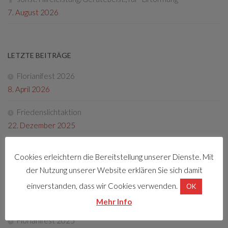
7. August 2026
LETZTE BEITRÄGE
Florianifest 2026
8. April 2026
Friedenslichtaktion
22. Dezember 2025
Tag der offenen Tür 2025
Cookies erleichtern die Bereitstellung unserer Dienste. Mit
4. Oktober 2025
der Nutzung unserer Website erklären Sie sich damit
Fotos Florianifest 2025
einverstanden, dass wir Cookies verwenden.
OK
13. Mai 2025
Mehr Info
Florianifest 2025