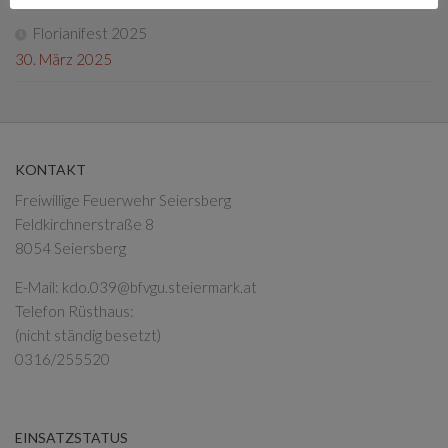
Florianifest 2025
30. März 2025
KONTAKT
Freiwillige Feuerwehr Seiersberg
Feldkirchnerstraße 8
8054 Seiersberg
E-Mail:
kdo.039@bfvgu.steiermark.at
Telefon Rüsthaus:
(nicht ständig besetzt)
0316/255520
EINSATZSTATUS