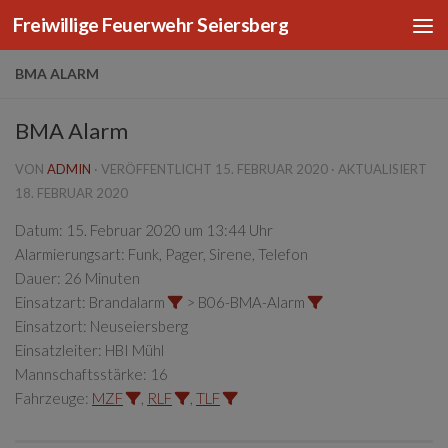
Freiwillige Feuerwehr Seiersberg
Zum Inhalt springen
BMA ALARM
BMA Alarm
VON
ADMIN
· VERÖFFENTLICHT
15. FEBRUAR 2020
· AKTUALISIERT
18. FEBRUAR 2020
Datum:
15. Februar 2020 um 13:44 Uhr
Alarmierungsart:
Funk, Pager, Sirene, Telefon
Dauer:
26 Minuten
Einsatzart:
Brandalarm
> B06-BMA-Alarm
Einsatzort:
Neuseiersberg
Einsatzleiter:
HBI Mühl
Mannschaftsstärke:
16
Fahrzeuge:
MZF
,
RLF
,
TLF