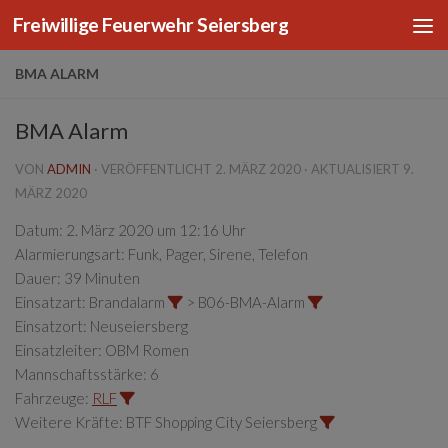
Freiwillige Feuerwehr Seiersberg
Zum Inhalt springen
BMA ALARM
BMA Alarm
VON
ADMIN
· VERÖFFENTLICHT
2. MÄRZ 2020
· AKTUALISIERT
9.
MÄRZ 2020
Datum:
2. März 2020 um 12:16 Uhr
Alarmierungsart:
Funk, Pager, Sirene, Telefon
Dauer:
39 Minuten
Einsatzart:
Brandalarm
> B06-BMA-Alarm
Einsatzort:
Neuseiersberg
Einsatzleiter:
OBM Romen
Mannschaftsstärke:
6
Fahrzeuge:
RLF
Weitere Kräfte:
BTF Shopping City Seiersberg