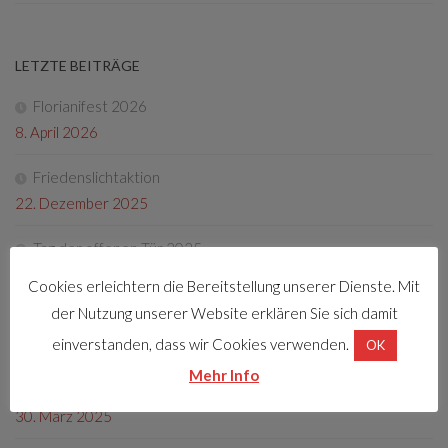
LETZTE BEITRÄGE
Florianifest 2026
8. April 2026
Friedenslichtaktion
22. Dezember 2025
Tag der offenen Tür 2025
4. Oktober 2025
Cookies erleichtern die Bereitstellung unserer Dienste. Mit
der Nutzung unserer Website erklären Sie sich damit
Fotos Florianifest 2025
einverstanden, dass wir Cookies verwenden.
13. Mai 2025
OK
Mehr Info
Florianifest 2025
30. März 2025