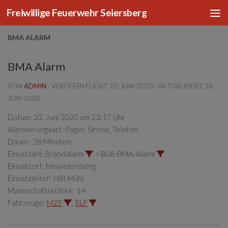
Freiwillige Feuerwehr Seiersberg
Zum Inhalt springen
BMA ALARM
BMA Alarm
VON
ADMIN
· VERÖFFENTLICHT
22. JUNI 2020
· AKTUALISIERT
28.
JUNI 2020
Datum:
22. Juni 2020 um 23:17 Uhr
Alarmierungsart:
Pager, Sirene, Telefon
Dauer:
28 Minuten
Einsatzart:
Brandalarm
> B06-BMA-Alarm
Einsatzort:
Neuseiersberg
Einsatzleiter:
HBI Mühl
Mannschaftsstärke:
14
Fahrzeuge:
MZF
,
RLF