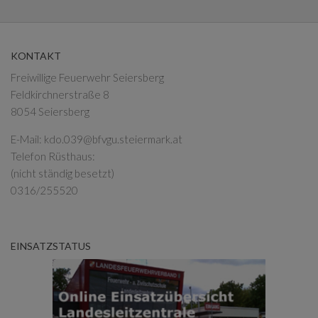
KONTAKT
Freiwillige Feuerwehr Seiersberg
Feldkirchnerstraße 8
8054 Seiersberg
E-Mail:
kdo.039@bfvgu.steiermark.at
Telefon Rüsthaus:
(nicht ständig besetzt)
0316/255520
EINSATZSTATUS