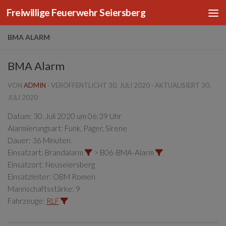
Freiwillige Feuerwehr Seiersberg
Zum Inhalt springen
BMA ALARM
BMA Alarm
VON
ADMIN
· VERÖFFENTLICHT
30. JULI 2020
· AKTUALISIERT
30.
JULI 2020
Datum:
30. Juli 2020 um 06:39 Uhr
Alarmierungsart:
Funk, Pager, Sirene
Dauer:
36 Minuten
Einsatzart:
Brandalarm
> B06-BMA-Alarm
Einsatzort:
Neuseiersberg
Einsatzleiter:
OBM Romen
Mannschaftsstärke:
9
Fahrzeuge:
RLF