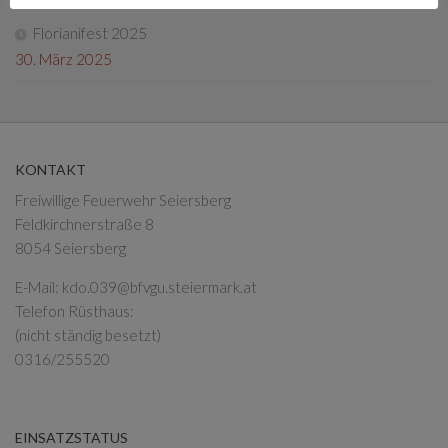
Florianifest 2025
30. März 2025
KONTAKT
Freiwillige Feuerwehr Seiersberg
Feldkirchnerstraße 8
8054 Seiersberg
E-Mail:
kdo.039@bfvgu.steiermark.at
Telefon Rüsthaus:
(nicht ständig besetzt)
0316/255520
EINSATZSTATUS