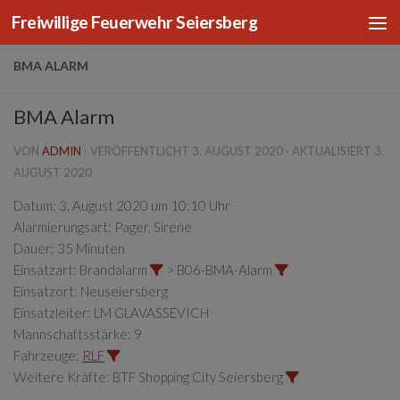
Freiwillige Feuerwehr Seiersberg
Zum Inhalt springen
BMA ALARM
BMA Alarm
VON
ADMIN
· VERÖFFENTLICHT
3. AUGUST 2020
· AKTUALISIERT
3.
AUGUST 2020
Datum:
3. August 2020 um 10:10 Uhr
Alarmierungsart:
Pager, Sirene
Dauer:
35 Minuten
Einsatzart:
Brandalarm
> B06-BMA-Alarm
Einsatzort:
Neuseiersberg
Einsatzleiter:
LM GLAVASSEVICH
Mannschaftsstärke:
9
Fahrzeuge:
RLF
Weitere Kräfte:
BTF Shopping City Seiersberg