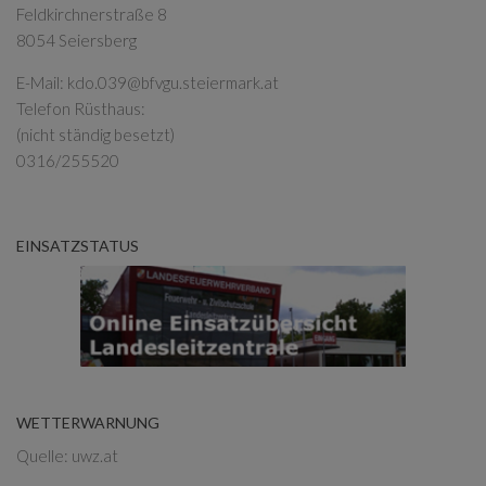
Feldkirchnerstraße 8
8054 Seiersberg
E-Mail:
kdo.039@bfvgu.steiermark.at
Telefon Rüsthaus:
(nicht ständig besetzt)
0316/255520
EINSATZSTATUS
WETTERWARNUNG
Quelle: uwz.at