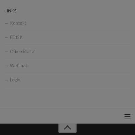
LINKS
Kontakt
FDISK
Office Portal
Webmail
Login