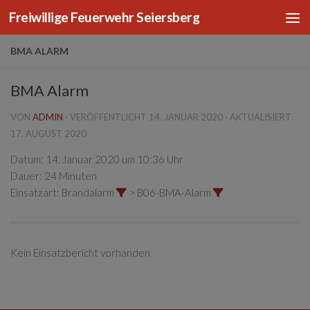
Freiwillige Feuerwehr Seiersberg
Zum Inhalt springen
BMA ALARM
BMA Alarm
VON
ADMIN
· VERÖFFENTLICHT
14. JANUAR 2020
· AKTUALISIERT
17. AUGUST 2020
Datum:
14. Januar 2020 um 10:36 Uhr
Dauer:
24 Minuten
Einsatzart:
Brandalarm
> B06-BMA-Alarm
Kein Einsatzbericht vorhanden