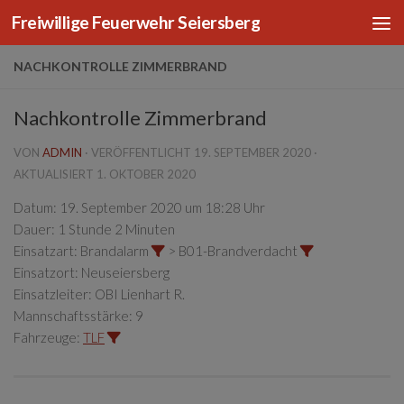
Freiwillige Feuerwehr Seiersberg
Zum Inhalt springen
NACHKONTROLLE ZIMMERBRAND
Nachkontrolle Zimmerbrand
VON
ADMIN
· VERÖFFENTLICHT
19. SEPTEMBER 2020
·
AKTUALISIERT
1. OKTOBER 2020
Datum:
19. September 2020 um 18:28 Uhr
Dauer:
1 Stunde 2 Minuten
Einsatzart:
Brandalarm
> B01-Brandverdacht
Einsatzort:
Neuseiersberg
Einsatzleiter:
OBI Lienhart R.
Mannschaftsstärke:
9
Fahrzeuge:
TLF