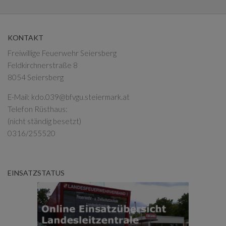
KONTAKT
Freiwillige Feuerwehr Seiersberg
Feldkirchnerstraße 8
8054 Seiersberg
E-Mail:
kdo.039@bfvgu.steiermark.at
Telefon Rüsthaus:
(nicht ständig besetzt)
0316/255520
EINSATZSTATUS