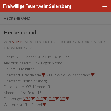
Freiwillige Feuerwehr Seiersberg
Zum Inhalt springen
HECKENBRAND
Heckenbrand
VON
ADMIN
· VERÖFFENTLICHT
21. OKTOBER 2020
· AKTUALISIERT
1. NOVEMBER 2020
Datum:
21. Oktober 2020 um 14:05 Uhr
Alarmierungsart:
Funk, Pager, Sirene
Dauer:
31 Minuten
Einsatzart:
Brandalarm
> B09-Wald- ,Wiesenbrand
Einsatzort:
Neuseiersberg
Einsatzleiter:
OBI Lienhart R.
Mannschaftsstärke:
15
Fahrzeuge:
MZF
,
RLF
,
TLF
,
VF
Weitere Kräfte:
Polizei