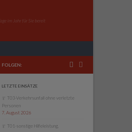
ge im Jahr für Sie bereit
FOLGEN:
LETZTE EINSÄTZE
T03-Verkehrsunfall ohne verletzte
Personen
7. August 2026
T01-sonstige Hilfeleistung,