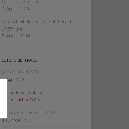
Geraetebeistellung
7. August 2026
sonst. Hilfeleistung/Gerätebeist.,Tür-
Liftöffnung
7. August 2026
LETZTE BEITRÄGE
Florianifest 2026
8. April 2026
Friedenslichtaktion
s
22. Dezember 2025
Tag der offenen Tür 2025
4. Oktober 2025