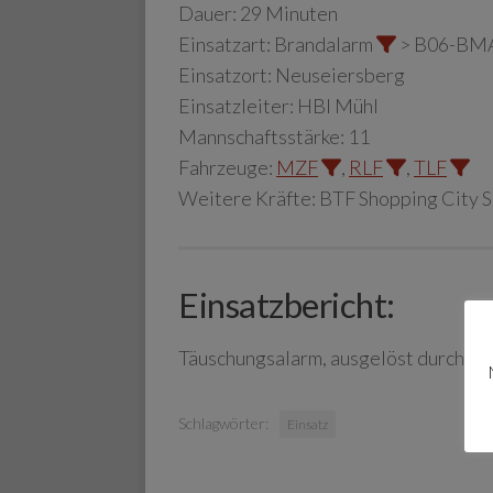
Dauer:
29 Minuten
Einsatzart:
Brandalarm
> B06-BM
Einsatzort:
Neuseiersberg
Einsatzleiter:
HBI Mühl
Mannschaftsstärke:
11
Fahrzeuge:
MZF
,
RLF
,
TLF
Weitere Kräfte:
BTF Shopping City 
Einsatzbericht:
Täuschungsalarm, ausgelöst durch v
Schlagwörter:
Einsatz