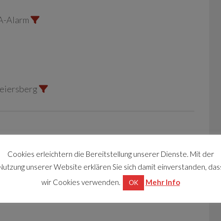
A-Alarm
Seiersberg
Cookies erleichtern die Bereitstellung unserer Dienste. Mit der
erbranntes Kochgut
Nutzung unserer Website erklären Sie sich damit einverstanden, das
wir Cookies verwenden.
Mehr Info
OK