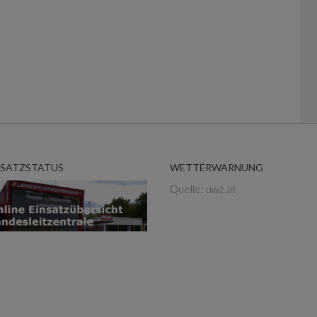
NSATZSTATUS
WETTERWARNUNG
Quelle: uwz.at