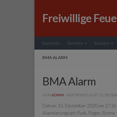
Zum Inhalt springen
Freiwillige Feu
Startseite
Berichte
Einsätze
BMA ALARM
BMA Alarm
VON
ADMIN
· VERÖFFENTLICHT
15. DEZE
Datum:
15. Dezember 2020 um 17:16
Alarmierungsart:
Funk, Pager, Sirene