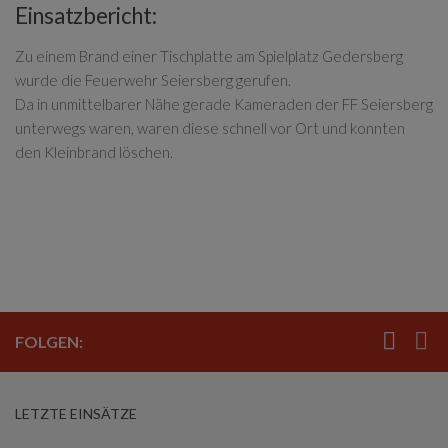
Einsatzbericht:
Zu einem Brand einer Tischplatte am Spielplatz Gedersberg
wurde die Feuerwehr Seiersberg gerufen.
Da in unmittelbarer Nähe gerade Kameraden der FF Seiersberg
unterwegs waren, waren diese schnell vor Ort und konnten
den Kleinbrand löschen.
FOLGEN:
LETZTE EINSÄTZE