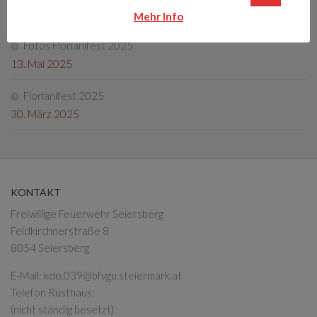
4. Oktober 2025
Mehr Info
Fotos Florianifest 2025
13. Mai 2025
Florianifest 2025
30. März 2025
KONTAKT
Freiwillige Feuerwehr Seiersberg
Feldkirchnerstraße 8
8054 Seiersberg
E-Mail:
kdo.039@bfvgu.steiermark.at
Telefon Rüsthaus:
(nicht ständig besetzt)