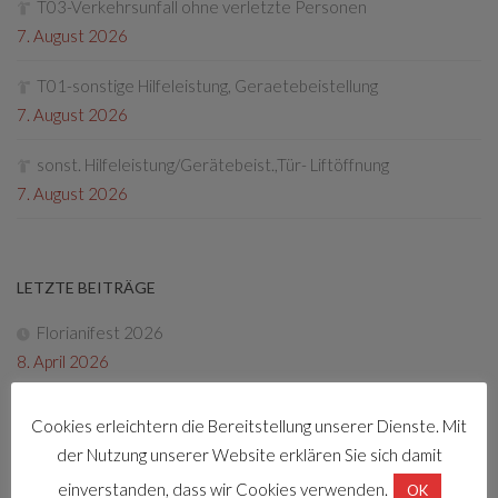
T03-Verkehrsunfall ohne verletzte Personen
7. August 2026
T01-sonstige Hilfeleistung, Geraetebeistellung
7. August 2026
sonst. Hilfeleistung/Gerätebeist.,Tür- Liftöffnung
7. August 2026
LETZTE BEITRÄGE
Florianifest 2026
8. April 2026
Friedenslichtaktion
Cookies erleichtern die Bereitstellung unserer Dienste. Mit
22. Dezember 2025
der Nutzung unserer Website erklären Sie sich damit
einverstanden, dass wir Cookies verwenden.
Tag der offenen Tür 2025
OK