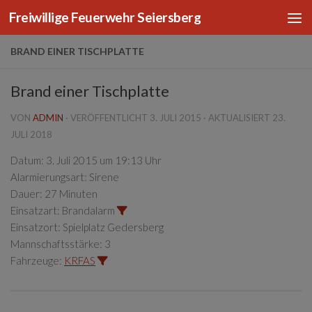
Freiwillige Feuerwehr Seiersberg
Zum Inhalt springen
BRAND EINER TISCHPLATTE
Brand einer Tischplatte
VON
ADMIN
· VERÖFFENTLICHT
3. JULI 2015
· AKTUALISIERT
23.
JULI 2018
Datum:
3. Juli 2015 um 19:13 Uhr
Alarmierungsart:
Sirene
Dauer:
27 Minuten
Einsatzart:
Brandalarm
Einsatzort:
Spielplatz Gedersberg
Mannschaftsstärke:
3
Fahrzeuge:
KRFAS