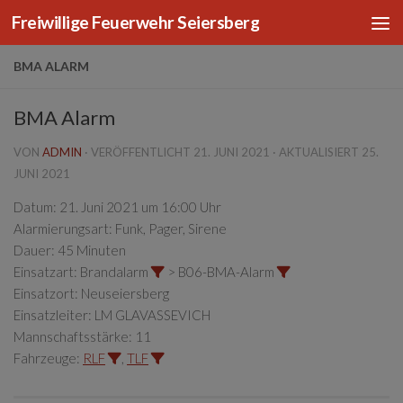
Freiwillige Feuerwehr Seiersberg
Zum Inhalt springen
BMA ALARM
BMA Alarm
VON
ADMIN
· VERÖFFENTLICHT
21. JUNI 2021
· AKTUALISIERT
25.
JUNI 2021
Datum:
21. Juni 2021 um 16:00 Uhr
Alarmierungsart:
Funk, Pager, Sirene
Dauer:
45 Minuten
Einsatzart:
Brandalarm
> B06-BMA-Alarm
Einsatzort:
Neuseiersberg
Einsatzleiter:
LM GLAVASSEVICH
Mannschaftsstärke:
11
Fahrzeuge:
RLF
,
TLF