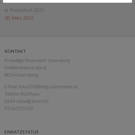
Florianifest 2025
30. März 2025
KONTAKT
Freiwillige Feuerwehr Seiersberg
Feldkirchnerstraße 8
8054 Seiersberg
E-Mail:
kdo.039@bfvgu.steiermark.at
Telefon Rüsthaus:
(nicht ständig besetzt)
0316/255520
EINSATZSTATUS