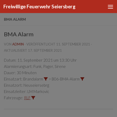
Freiwillige Feuerwehr Seiersberg
Zum Inhalt springen
BMA ALARM
BMA Alarm
VON
ADMIN
· VERÖFFENTLICHT
11. SEPTEMBER 2021
·
AKTUALISIERT
17. SEPTEMBER 2021
Datum:
11. September 2021 um 13:30 Uhr
Alarmierungsart:
Funk, Pager, Sirene
Dauer:
30 Minuten
Einsatzart:
Brandalarm
> B06-BMA-Alarm
Einsatzort:
Neuseiersebrg
Einsatzleiter:
LM Markovic
Fahrzeuge:
RLF