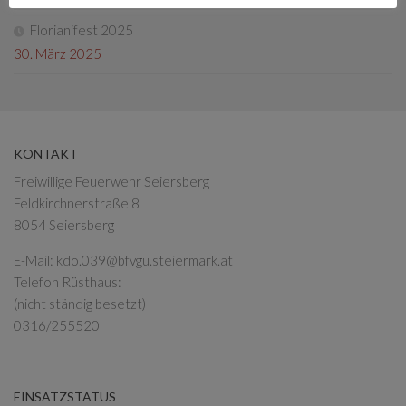
Florianifest 2025
30. März 2025
KONTAKT
Freiwillige Feuerwehr Seiersberg
Feldkirchnerstraße 8
8054 Seiersberg
E-Mail:
kdo.039@bfvgu.steiermark.at
Telefon Rüsthaus:
(nicht ständig besetzt)
0316/255520
EINSATZSTATUS