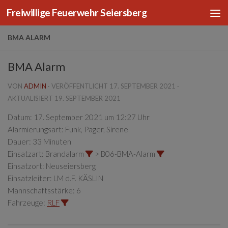
Freiwillige Feuerwehr Seiersberg
Zum Inhalt springen
BMA ALARM
BMA Alarm
VON
ADMIN
· VERÖFFENTLICHT
17. SEPTEMBER 2021
·
AKTUALISIERT
19. SEPTEMBER 2021
Datum:
17. September 2021 um 12:27 Uhr
Alarmierungsart:
Funk, Pager, Sirene
Dauer:
33 Minuten
Einsatzart:
Brandalarm
> B06-BMA-Alarm
Einsatzort:
Neuseiersberg
Einsatzleiter:
LM d.F. KÄSLIN
Mannschaftsstärke:
6
Fahrzeuge:
RLF