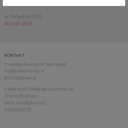
13. Mai 2025
Florianifest 2025
30. März 2025
KONTAKT
Freiwillige Feuerwehr Seiersberg
Feldkirchnerstraße 8
8054 Seiersberg
E-Mail:
kdo.039@bfvgu.steiermark.at
Telefon Rüsthaus:
(nicht ständig besetzt)
0316/255520