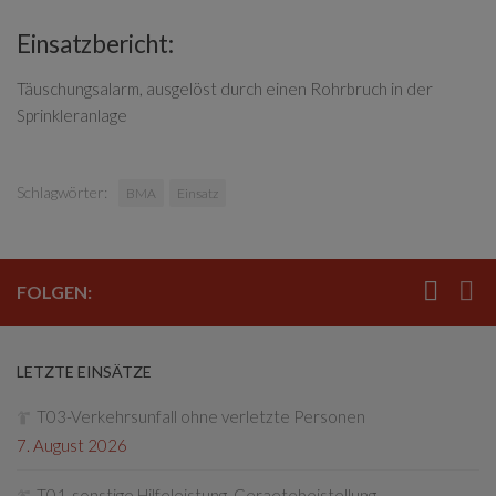
Einsatzbericht:
Täuschungsalarm, ausgelöst durch einen Rohrbruch in der
Sprinkleranlage
Schlagwörter:
BMA
Einsatz
FOLGEN:
LETZTE EINSÄTZE
T03-Verkehrsunfall ohne verletzte Personen
7. August 2026
T01-sonstige Hilfeleistung, Geraetebeistellung