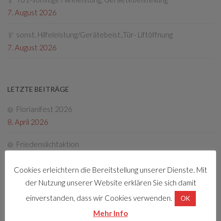
7. August 2026
sonst. Hilfeleistung/Gerätebeist.,Tür- Liftöffnung
7. August 2026
LETZTE BEITRÄGE
Florianifest 2026
8. April 2026
Friedenslichtaktion
22. Dezember 2025
Cookies erleichtern die Bereitstellung unserer Dienste. Mit
Tag der offenen Tür 2025
der Nutzung unserer Website erklären Sie sich damit
4. Oktober 2025
einverstanden, dass wir Cookies verwenden.
OK
Mehr Info
Fotos Florianifest 2025