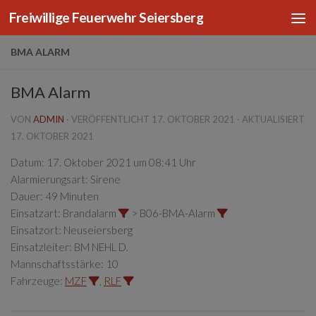
Freiwillige Feuerwehr Seiersberg
Zum Inhalt springen
BMA ALARM
BMA Alarm
VON
ADMIN
· VERÖFFENTLICHT
17. OKTOBER 2021
· AKTUALISIERT
17. OKTOBER 2021
Datum:
17. Oktober 2021 um 08:41 Uhr
Alarmierungsart:
Sirene
Dauer:
49 Minuten
Einsatzart:
Brandalarm
> B06-BMA-Alarm
Einsatzort:
Neuseiersberg
Einsatzleiter:
BM NEHL D.
Mannschaftsstärke:
10
Fahrzeuge:
MZF
,
RLF