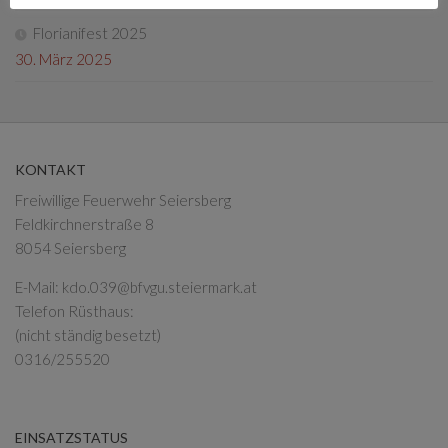
Florianifest 2025
30. März 2025
KONTAKT
Freiwillige Feuerwehr Seiersberg
Feldkirchnerstraße 8
8054 Seiersberg
E-Mail:
kdo.039@bfvgu.steiermark.at
Telefon Rüsthaus:
(nicht ständig besetzt)
0316/255520
EINSATZSTATUS