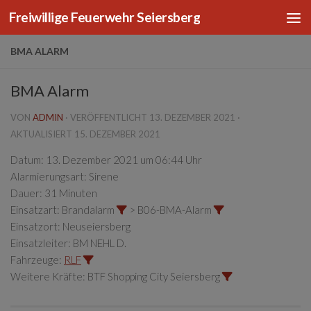
Freiwillige Feuerwehr Seiersberg
Zum Inhalt springen
BMA ALARM
BMA Alarm
VON
ADMIN
· VERÖFFENTLICHT
13. DEZEMBER 2021
·
AKTUALISIERT
15. DEZEMBER 2021
Datum:
13. Dezember 2021 um 06:44 Uhr
Alarmierungsart:
Sirene
Dauer:
31 Minuten
Einsatzart:
Brandalarm
> B06-BMA-Alarm
Einsatzort:
Neuseiersberg
Einsatzleiter:
BM NEHL D.
Fahrzeuge:
RLF
Weitere Kräfte:
BTF Shopping City Seiersberg