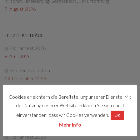
sonst. Hilfeleistung/Gerätebeist.,Tür- Liftöffnung
7. August 2026
LETZTE BEITRÄGE
Florianifest 2026
8. April 2026
Friedenslichtaktion
22. Dezember 2025
Tag der offenen Tür 2025
Cookies erleichtern die Bereitstellung unserer Dienste. Mit
4. Oktober 2025
der Nutzung unserer Website erklären Sie sich damit
Fotos Florianifest 2025
einverstanden, dass wir Cookies verwenden.
OK
13. Mai 2025
Mehr Info
Florianifest 2025