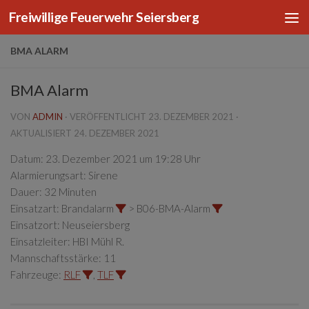
Freiwillige Feuerwehr Seiersberg
Zum Inhalt springen
BMA ALARM
BMA Alarm
VON
ADMIN
· VERÖFFENTLICHT
23. DEZEMBER 2021
·
AKTUALISIERT
24. DEZEMBER 2021
Datum:
23. Dezember 2021 um 19:28 Uhr
Alarmierungsart:
Sirene
Dauer:
32 Minuten
Einsatzart:
Brandalarm
> B06-BMA-Alarm
Einsatzort:
Neuseiersberg
Einsatzleiter:
HBI Mühl R.
Mannschaftsstärke:
11
Fahrzeuge:
RLF
,
TLF