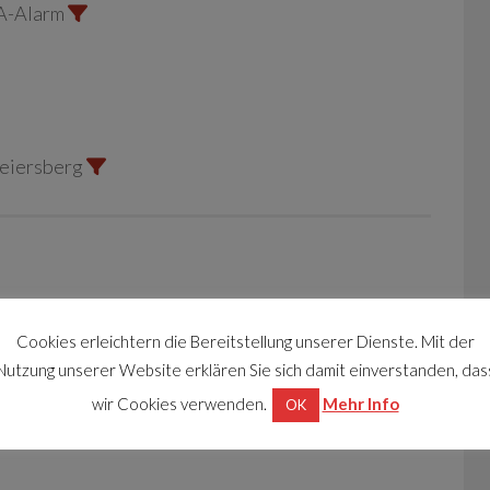
A-Alarm
Seiersberg
erbranntes Kochgut
Cookies erleichtern die Bereitstellung unserer Dienste. Mit der
Nutzung unserer Website erklären Sie sich damit einverstanden, das
wir Cookies verwenden.
Mehr Info
OK