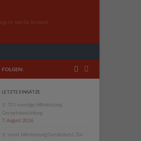
ge im Jahr für Sie bereit
FOLGEN:
LETZTE EINSÄTZE
T01-sonstige Hilfeleistung,
Geraetebeistellung
7. August 2026
sonst. Hilfeleistung/Gerätebeist.,Tür-