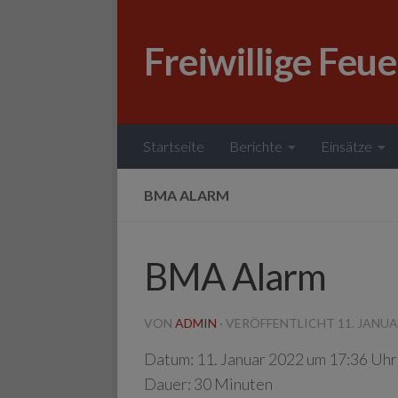
Zum Inhalt springen
Freiwillige Feu
Startseite
Berichte
Einsätze
BMA ALARM
BMA Alarm
VON
ADMIN
· VERÖFFENTLICHT
11. JANUA
Datum:
11. Januar 2022 um 17:36 Uhr
Dauer:
30 Minuten