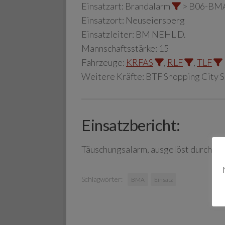
Einsatzart:
Brandalarm
> B06-BM
Einsatzort:
Neuseiersberg
Einsatzleiter:
BM NEHL D.
Mannschaftsstärke:
15
Fahrzeuge:
KRFAS
,
RLF
,
TLF
Weitere Kräfte:
BTF Shopping City 
Einsatzbericht:
Täuschungsalarm, ausgelöst durch v
Schlagwörter:
BMA
Einsatz