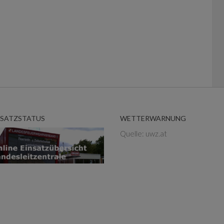
NSATZSTATUS
WETTERWARNUNG
Quelle: uwz.at