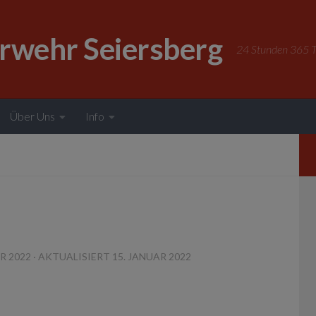
erwehr Seiersberg
24 Stunden 365 Ta
Über Uns
Info
R 2022
· AKTUALISIERT
15. JANUAR 2022