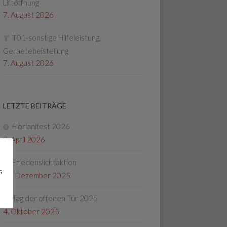
Liftöffnung
7. August 2026
T01-sonstige Hilfeleistung,
Geraetebeistellung
7. August 2026
LETZTE BEITRÄGE
Florianifest 2026
8. April 2026
Friedenslichtaktion
s
22. Dezember 2025
Tag der offenen Tür 2025
4. Oktober 2025