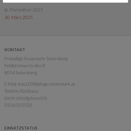
Florianifest 2025
30. März 2025
KONTAKT
Freiwillige Feuerwehr Seiersberg
Feldkirchnerstraße 8
8054 Seiersberg
E-Mail:
kdo.039@bfvgu.steiermark.at
Telefon Rüsthaus:
(nicht ständig besetzt)
0316/255520
EINSATZSTATUS