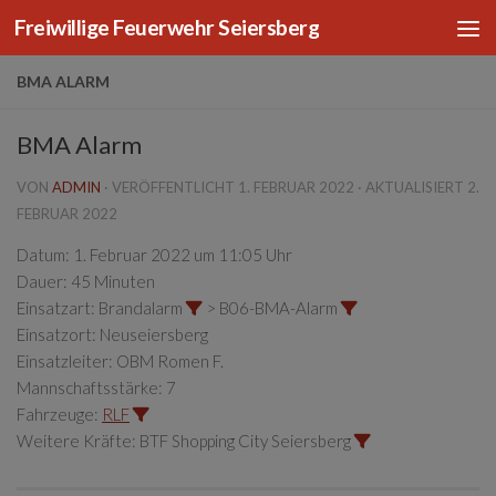
Freiwillige Feuerwehr Seiersberg
Zum Inhalt springen
BMA ALARM
BMA Alarm
VON
ADMIN
· VERÖFFENTLICHT
1. FEBRUAR 2022
· AKTUALISIERT
2.
FEBRUAR 2022
Datum:
1. Februar 2022 um 11:05 Uhr
Dauer:
45 Minuten
Einsatzart:
Brandalarm
> B06-BMA-Alarm
Einsatzort:
Neuseiersberg
Einsatzleiter:
OBM Romen F.
Mannschaftsstärke:
7
Fahrzeuge:
RLF
Weitere Kräfte:
BTF Shopping City Seiersberg